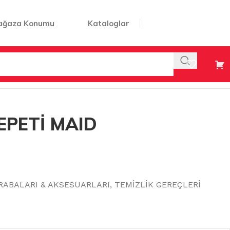
ağaza Konumu
Kataloglar
EPETİ MAID
RABALARI & AKSESUARLARI
,
TEMİZLİK GEREÇLERİ