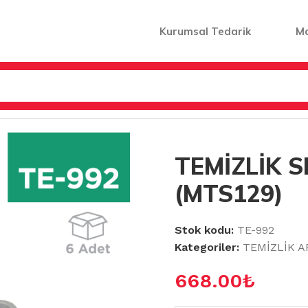
Kurumsal Tedarik
M
 AKSESUARLARI
/
TEMİZLİK SEPETİ MAID (MTS129)
TEMİZLİK S
(MTS129)
Stok kodu:
TE-992
Kategoriler:
TEMİZLİK A
668.00
₺