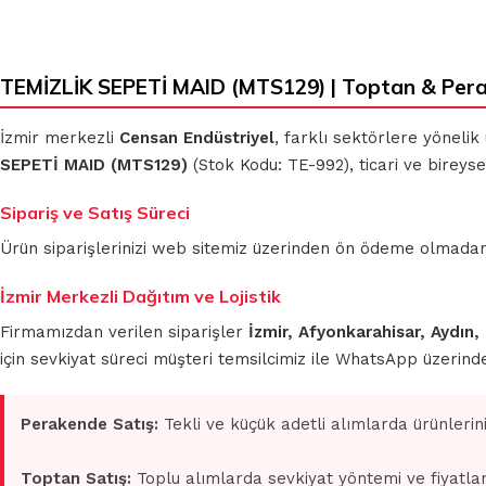
TEMİZLİK SEPETİ MAID (MTS129) | Toptan & Per
İzmir merkezli
Censan Endüstriyel
, farklı sektörlere yönelik
SEPETİ MAID (MTS129)
(Stok Kodu: TE-992), ticari ve bireys
Sipariş ve Satış Süreci
Ürün siparişlerinizi web sitemiz üzerinden ön ödeme olmadan 
İzmir Merkezli Dağıtım ve Lojistik
Firmamızdan verilen siparişler
İzmir, Afyonkarahisar, Aydın,
için sevkiyat süreci müşteri temsilcimiz ile WhatsApp üzerin
Perakende Satış:
Tekli ve küçük adetli alımlarda ürünlerin
Toptan Satış:
Toplu alımlarda sevkiyat yöntemi ve fiyatlan