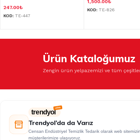
1,500.00
₺
247.00
₺
KOD:
TE-826
KOD:
TE-447
Ürün Kataloğumuz
Zengin ürün yelpazemizi ve tüm çeşitle
trendyol
Trendyol’da da Varız
Censan Endüstriyel Temizlik Tedarik olarak web sitemiz
müşterilerimize ulaşıyoruz.