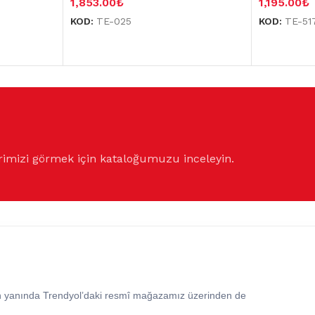
1,853.00
₺
1,195.00
₺
KOD:
TE-025
KOD:
TE-51
rimizi görmek için kataloğumuzu inceleyin.
in yanında Trendyol’daki resmî mağazamız üzerinden de