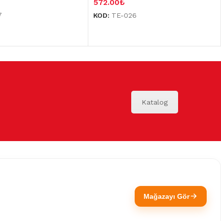
572.00
₺
7
KOD:
TE-026
Katalog
Mağazayı Gör