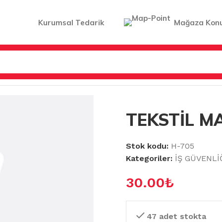
Kurumsal Tedarik
Mağaza Kon
AT MALZEMELERİ
/
TEKSTİL MAKASI
TEKSTİL M
Stok kodu:
H-705
Kategoriler:
İŞ GÜVENLİ
30.00
₺
47 adet stokta