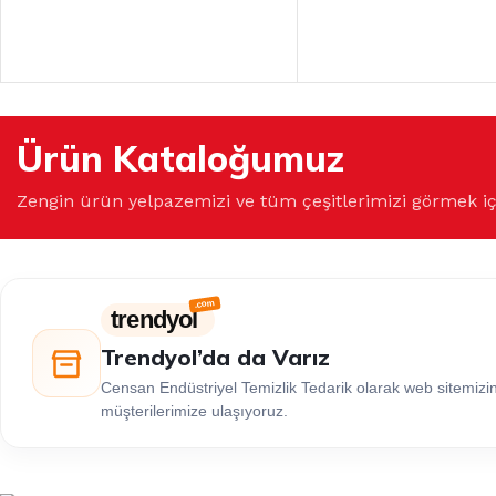
Ürün Kataloğumuz
Zengin ürün yelpazemizi ve tüm çeşitlerimizi görmek i
trendyol
Trendyol’da da Varız
Censan Endüstriyel Temizlik Tedarik olarak web sitemiz
müşterilerimize ulaşıyoruz.