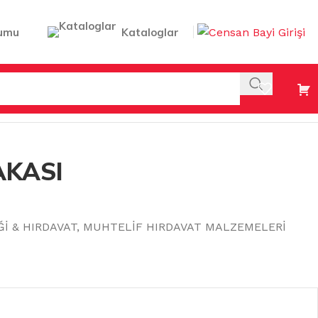
umu
Kataloglar
AKASI
Ğİ & HIRDAVAT
,
MUHTELİF HIRDAVAT MALZEMELERİ