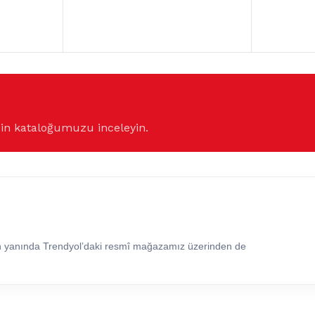
çin kataloğumuzu inceleyin.
in yanında Trendyol’daki resmî mağazamız üzerinden de