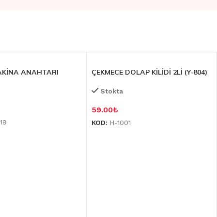
AKİNA ANAHTARI
ÇEKMECE DOLAP KİLİDİ 2Lİ (Y-804)
Stokta
59.00
₺
19
KOD:
H-1001