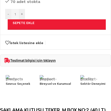
70 adet stokta
-
+
SEPETE EKLE
İstek listesine ekle
Teslimat bilgisi için tıklayın
Sınırsız Seçenek
Bireysel ve Kurumsal
Sektör Deneyimi
SAKLAMA KUTUSU TEKER. M.BOX NO:2 (40 LT)