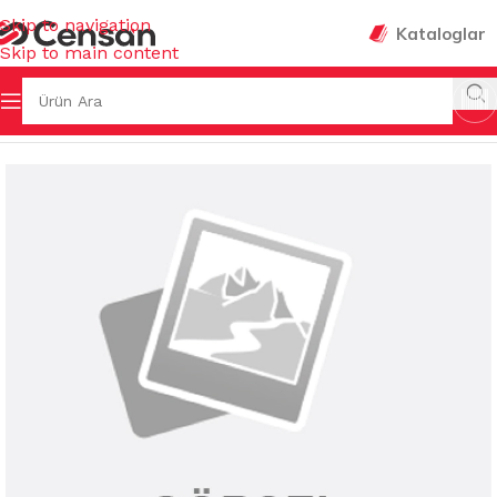
Skip to navigation
Kataloglar
Skip to main content
K EŞYALARI
/
SAKLAMA KUTULARI & BAKLİYAT KOVALARI