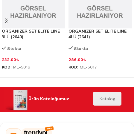
ORGANİZER SET ELİTE LİNE
ORGANİZER SET ELİTE LİNE
3LÜ (2640)
4LÜ (2641)
Stokta
Stokta
232.00
₺
286.00
₺
KOD:
ME-5016
KOD:
ME-5017
Ürün Kataloğumuz
Katalog
trendyol