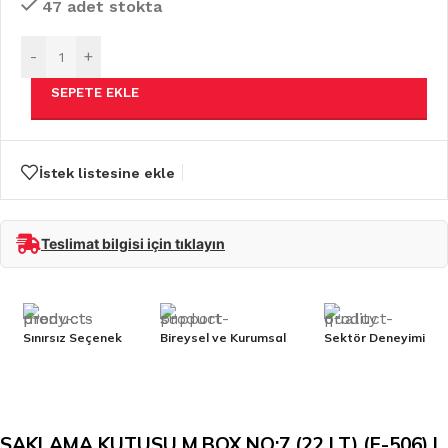
47 adet stokta
-
+
SEPETE EKLE
İstek listesine ekle
Teslimat bilgisi için tıklayın
Sınırsız Seçenek
Bireysel ve Kurumsal
Sektör Deneyimi
SAKLAMA KUTUSU M.BOX NO:7 (22 LT) (E-506) |