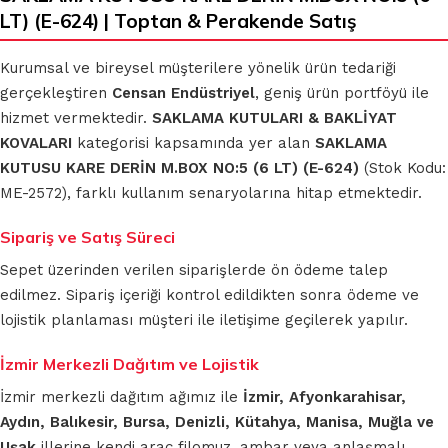
LT) (E-624) | Toptan & Perakende Satış
Kurumsal ve bireysel müşterilere yönelik ürün tedariği
gerçekleştiren
Censan Endüstriyel
, geniş ürün portföyü ile
hizmet vermektedir.
SAKLAMA KUTULARI & BAKLİYAT
KOVALARI
kategorisi kapsamında yer alan
SAKLAMA
KUTUSU KARE DERİN M.BOX NO:5 (6 LT) (E-624)
(Stok Kodu:
ME-2572), farklı kullanım senaryolarına hitap etmektedir.
Sipariş ve Satış Süreci
Sepet üzerinden verilen siparişlerde ön ödeme talep
edilmez. Sipariş içeriği kontrol edildikten sonra ödeme ve
lojistik planlaması müşteri ile iletişime geçilerek yapılır.
İzmir Merkezli Dağıtım ve Lojistik
İzmir merkezli dağıtım ağımız ile
İzmir, Afyonkarahisar,
Aydın, Balıkesir, Bursa, Denizli, Kütahya, Manisa, Muğla ve
Uşak
illerine kendi araç filomuz, ambar veya anlaşmalı