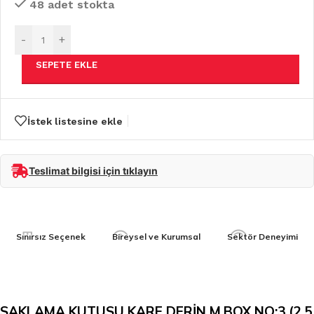
48 adet stokta
-
+
SEPETE EKLE
İstek listesine ekle
Teslimat bilgisi için tıklayın
Sınırsız Seçenek
Bireysel ve Kurumsal
Sektör Deneyimi
SAKLAMA KUTUSU KARE DERİN M.BOX NO:3 (2.5