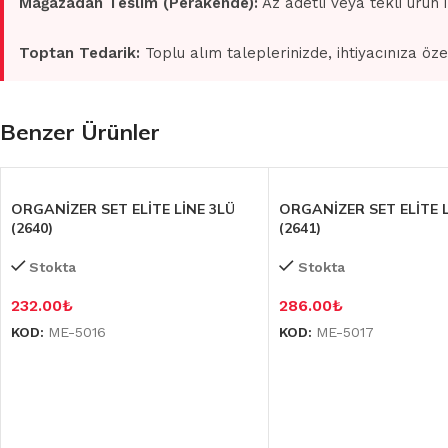
Mağazadan Teslim (Perakende):
Az adetli veya tekli ürün 
Toptan Tedarik:
Toplu alım taleplerinizde, ihtiyacınıza öze
Benzer Ürünler
ORGANİZER SET ELİTE LİNE 3LÜ
ORGANİZER SET ELİTE L
(2640)
(2641)
Stokta
Stokta
232.00
₺
286.00
₺
KOD:
ME-5016
KOD:
ME-5017