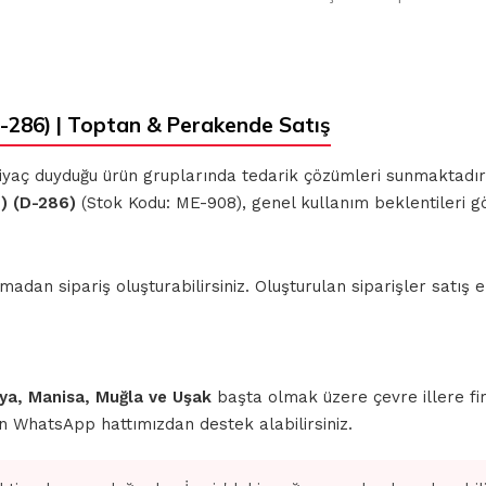
86) | Toptan & Perakende Satış
ihtiyaç duyduğu ürün gruplarında tedarik çözümleri sunmaktadı
) (D-286)
(Stok Kodu: ME-908), genel kullanım beklentileri g
n sipariş oluşturabilirsiniz. Oluşturulan siparişler satış ek
ahya, Manisa, Muğla ve Uşak
başta olmak üzere çevre illere fi
için WhatsApp hattımızdan destek alabilirsiniz.