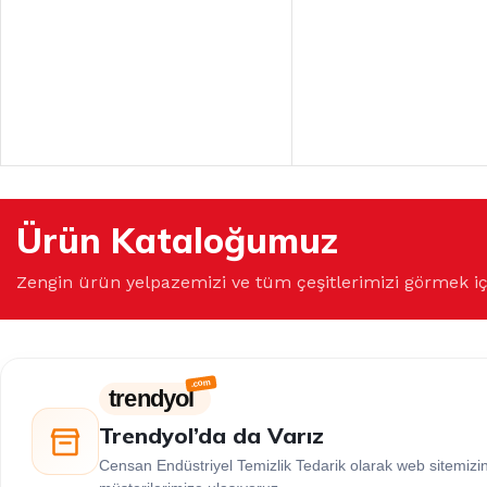
Ürün Kataloğumuz
Zengin ürün yelpazemizi ve tüm çeşitlerimizi görmek i
trendyol
Trendyol’da da Varız
Censan Endüstriyel Temizlik Tedarik olarak web sitemiz