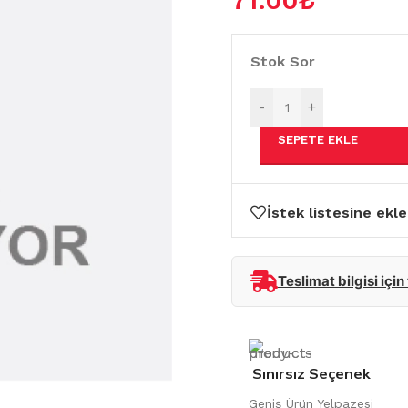
71.00
₺
Stok Sor
-
+
SEPETE EKLE
İstek listesine ekle
Teslimat bilgisi için
Sınırsız Seçenek
Geniş Ürün Yelpazesi