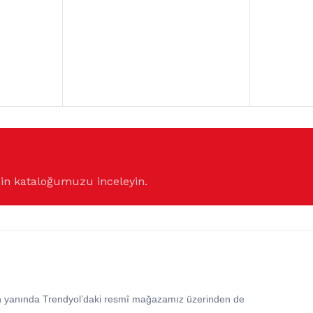
çin kataloğumuzu inceleyin.
in yanında Trendyol’daki resmî mağazamız üzerinden de