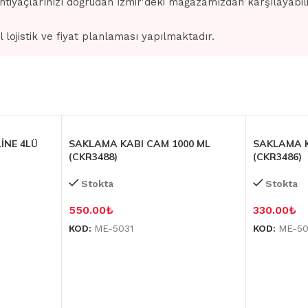
ihtiyaçlarınızı doğrudan İzmir'deki mağazamızdan karşılayabilir
l lojistik ve fiyat planlaması yapılmaktadır.
İNE 4LÜ
SAKLAMA KABI CAM 1000 ML
SAKLAMA K
(CKR3488)
(CKR3486)
Stokta
Stokta
550.00
₺
330.00
₺
KOD:
ME-5031
KOD:
ME-5