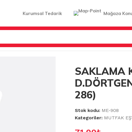
Kurumsal Tedarik
Mağaza Kon
KLİYAT KOVALARI
/
SAKLAMA KABI ELEGANT D.DÖRTGEN (2,
SAKLAMA K
D.DÖRTGEN 
286)
Stok kodu:
ME-908
Kategoriler:
MUTFAK EŞ