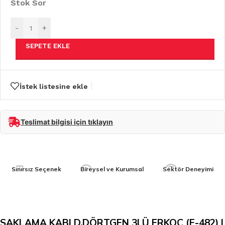
Stok Sor
-
+
SEPETE EKLE
İstek listesine ekle
Teslimat bilgisi için tıklayın
Sınırsız Seçenek
Bireysel ve Kurumsal
Sektör Deneyimi
SAKLAMA KABI D.DÖRTGEN 3LÜ ERKOÇ (E-482) |