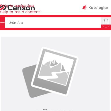
Skip to navigation
Kataloglar
Skip to main content
K EŞYALARI
/
SAKLAMA KUTULARI & BAKLİYAT KOVALARI