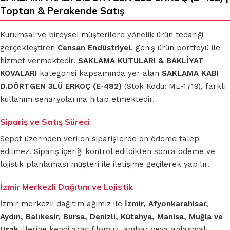
Toptan & Perakende Satış
Kurumsal ve bireysel müşterilere yönelik ürün tedariği
gerçekleştiren
Censan Endüstriyel
, geniş ürün portföyü ile
hizmet vermektedir.
SAKLAMA KUTULARI & BAKLİYAT
KOVALARI
kategorisi kapsamında yer alan
SAKLAMA KABI
D.DÖRTGEN 3LÜ ERKOÇ (E-482)
(Stok Kodu: ME-1719), farklı
kullanım senaryolarına hitap etmektedir.
Sipariş ve Satış Süreci
Sepet üzerinden verilen siparişlerde ön ödeme talep
edilmez. Sipariş içeriği kontrol edildikten sonra ödeme ve
lojistik planlaması müşteri ile iletişime geçilerek yapılır.
İzmir Merkezli Dağıtım ve Lojistik
İzmir merkezli dağıtım ağımız ile
İzmir, Afyonkarahisar,
Aydın, Balıkesir, Bursa, Denizli, Kütahya, Manisa, Muğla ve
Uşak
illerine kendi araç filomuz, ambar veya anlaşmalı