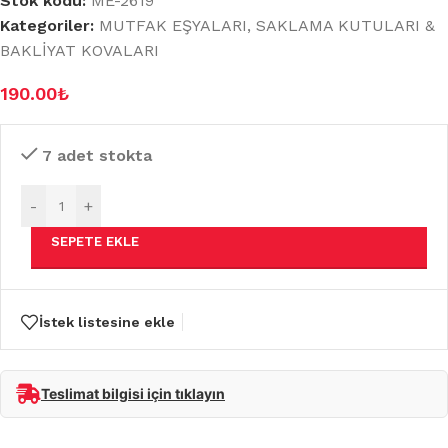
Stok kodu:
ME-2619
Kategoriler:
MUTFAK EŞYALARI
,
SAKLAMA KUTULARI &
BAKLİYAT KOVALARI
190.00
₺
7 adet stokta
-
+
SEPETE EKLE
İstek listesine ekle
Teslimat bilgisi için tıklayın