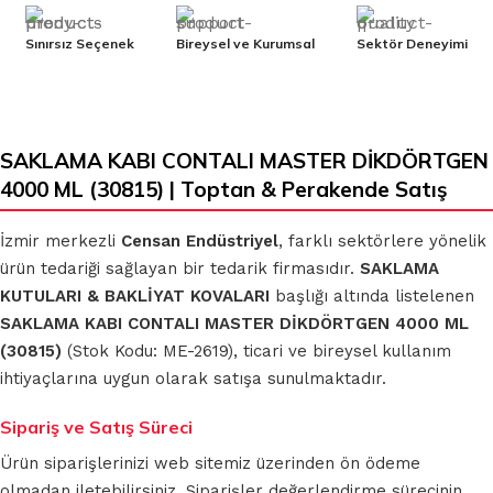
Sınırsız Seçenek
Bireysel ve Kurumsal
Sektör Deneyimi
SAKLAMA KABI CONTALI MASTER DİKDÖRTGEN
4000 ML (30815) | Toptan & Perakende Satış
İzmir merkezli
Censan Endüstriyel
, farklı sektörlere yönelik
ürün tedariği sağlayan bir tedarik firmasıdır.
SAKLAMA
KUTULARI & BAKLİYAT KOVALARI
başlığı altında listelenen
SAKLAMA KABI CONTALI MASTER DİKDÖRTGEN 4000 ML
(30815)
(Stok Kodu: ME-2619), ticari ve bireysel kullanım
ihtiyaçlarına uygun olarak satışa sunulmaktadır.
Sipariş ve Satış Süreci
Ürün siparişlerinizi web sitemiz üzerinden ön ödeme
olmadan iletebilirsiniz. Siparişler değerlendirme sürecinin