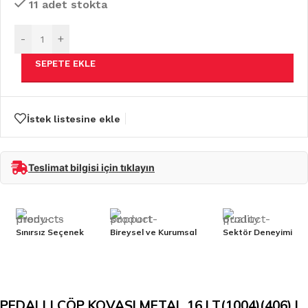
11 adet stokta
-
+
SEPETE EKLE
İstek listesine ekle
Teslimat bilgisi için tıklayın
Sınırsız Seçenek
Bireysel ve Kurumsal
Sektör Deneyimi
PEDALLI ÇÖP KOVASI METAL 16 LT(1004)(406) |