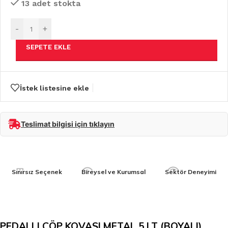
13 adet stokta
-
+
SEPETE EKLE
İstek listesine ekle
Teslimat bilgisi için tıklayın
Sınırsız Seçenek
Bireysel ve Kurumsal
Sektör Deneyimi
PEDALLI ÇÖP KOVASI METAL 5 LT (BOYALI)