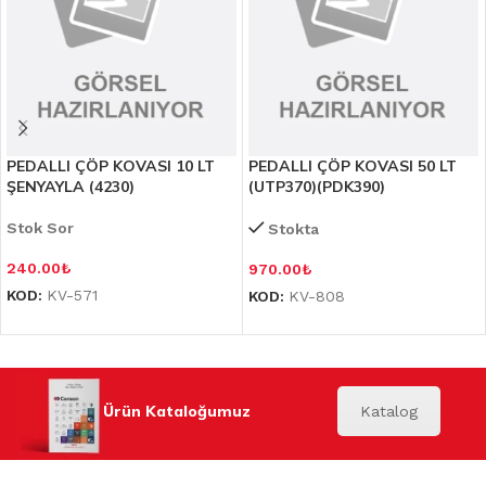
PEDALLI ÇÖP KOVASI 10 LT
PEDALLI ÇÖP KOVASI 50 LT
ŞENYAYLA (4230)
(UTP370)(PDK390)
Stok Sor
Stokta
240.00
₺
970.00
₺
KOD:
KV-571
KOD:
KV-808
Ürün Kataloğumuz
Katalog