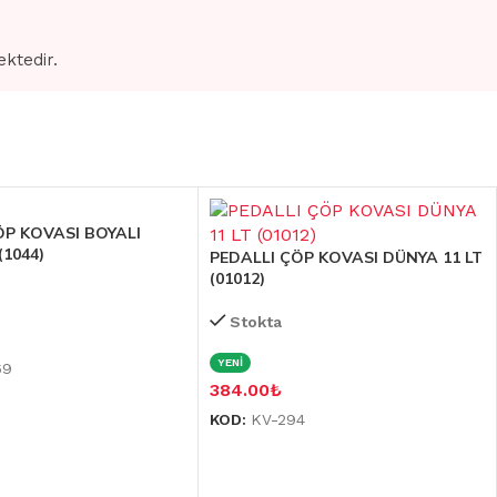
ektedir.
ÖP KOVASI BOYALI
(1044)
PEDALLI ÇÖP KOVASI DÜNYA 11 LT
(01012)
Stokta
YENİ
69
384.00
₺
KOD:
KV-294