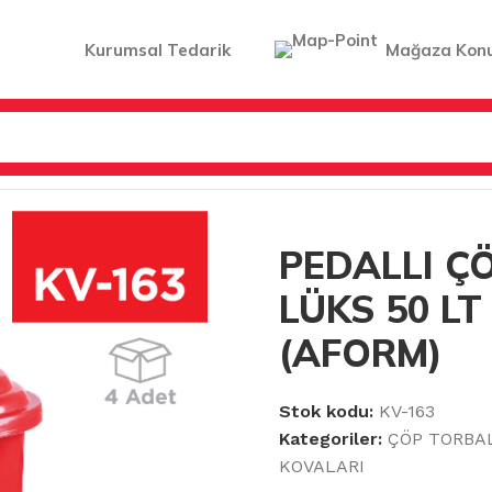
Kurumsal Tedarik
Mağaza Kon
LER
/
PEDALLI ÇÖP KOVALARI
/
PEDALLI ÇÖP KOVASI LÜKS 
PEDALLI Ç
LÜKS 50 LT
(AFORM)
Stok kodu:
KV-163
Kategoriler:
ÇÖP TORBA
KOVALARI