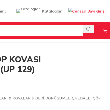
umu
Kataloglar
50 LT (UP 129)(AFORM)
ÖP KOVASI
 (UP 129)
LARI & KOVALAR & GERİ DÖNÜŞÜMLER
,
PEDALLI ÇÖP