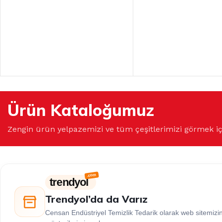
Ürün Kataloğumuz
Zengin ürün yelpazemizi ve tüm çeşitlerimizi görmek i
trendyol
Trendyol’da da Varız
Censan Endüstriyel Temizlik Tedarik olarak web sitemiz