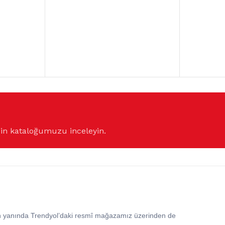
çin kataloğumuzu inceleyin.
in yanında Trendyol’daki resmî mağazamız üzerinden de