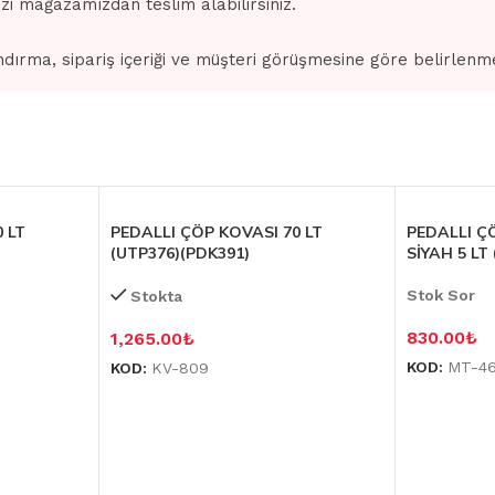
izi mağazamızdan teslim alabilirsiniz.
dırma, sipariş içeriği ve müşteri görüşmesine göre belirlenm
 LT
PEDALLI ÇÖP KOVASI 70 LT
PEDALLI Ç
(UTP376)(PDK391)
SİYAH 5 LT 
Stok Sor
Stokta
830.00
₺
1,265.00
₺
KOD:
MT-4
KOD:
KV-809