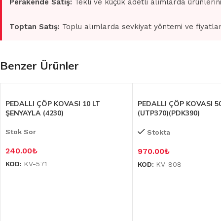
Perakende Satış:
Tekli ve küçük adetli alımlarda ürünlerin
Toptan Satış:
Toplu alımlarda sevkiyat yöntemi ve fiyatlan
Benzer Ürünler
PEDALLI ÇÖP KOVASI 10 LT
PEDALLI ÇÖP KOVASI 50
ŞENYAYLA (4230)
(UTP370)(PDK390)
Stok Sor
Stokta
240.00
₺
970.00
₺
KOD:
KV-571
KOD:
KV-808