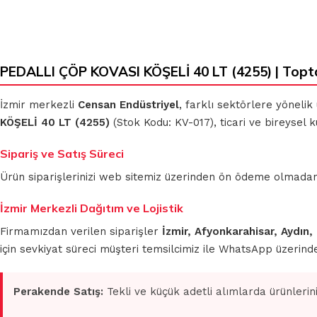
PEDALLI ÇÖP KOVASI KÖŞELİ 40 LT (4255) | Topt
KLASIK BEZLER
MİKROFİBER
TEMİZLİK BEZLERİ
İzmir merkezli
Censan Endüstriyel
, farklı sektörlere yönelik
MUHTELİF
KÖŞELİ 40 LT (4255)
(Stok Kodu: KV-017), ticari ve bireysel 
TEMİZLİK BEZLERİ
MİKROFİBER OTO
GRUBU
Sipariş ve Satış Süreci
Ürün siparişlerinizi web sitemiz üzerinden ön ödeme olmadan 
İzmir Merkezli Dağıtım ve Lojistik
Firmamızdan verilen siparişler
İzmir, Afyonkarahisar, Aydın,
için sevkiyat süreci müşteri temsilcimiz ile WhatsApp üzerin
Perakende Satış:
Tekli ve küçük adetli alımlarda ürünlerin