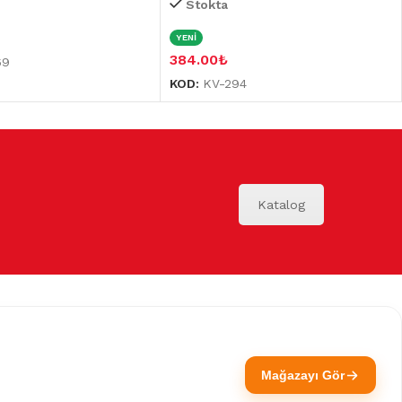
Stokta
YENİ
384.00
₺
69
KOD:
KV-294
Katalog
Mağazayı Gör