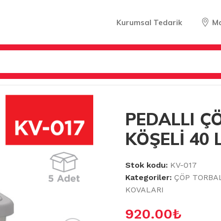
Kurumsal Tedarik
M
LER
/
PEDALLI ÇÖP KOVALARI
/
PEDALLI ÇÖP KOVASI KÖŞEL
PEDALLI Ç
KÖŞELİ 40 L
Stok kodu:
KV-017
Kategoriler:
ÇÖP TORBA
KOVALARI
920.00
₺