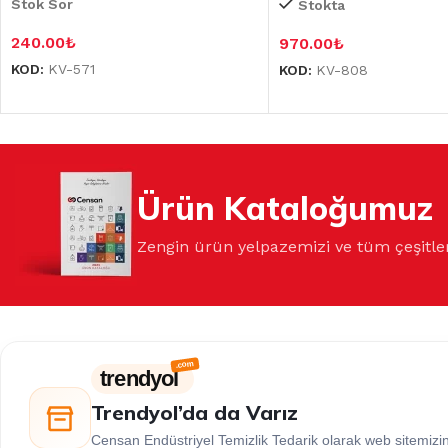
Stok Sor
Stokta
240.00
₺
970.00
₺
KOD:
KV-571
KOD:
KV-808
Ürün Kataloğumuz
Zengin ürün yelpazemizi ve tüm çeşitle
trendyol
Trendyol’da da Varız
Censan Endüstriyel Temizlik Tedarik olarak web sitemiz