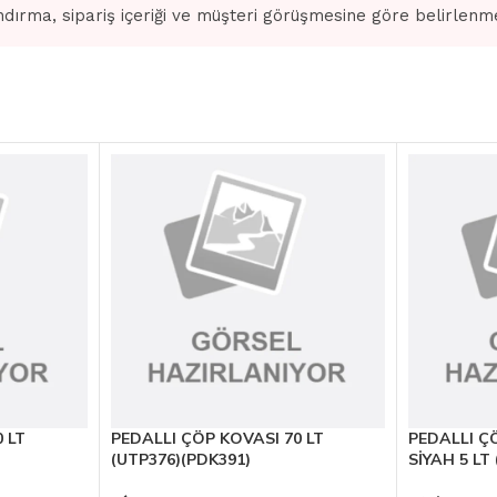
dırma, sipariş içeriği ve müşteri görüşmesine göre belirlenm
 LT
PEDALLI ÇÖP KOVASI 70 LT
PEDALLI Ç
(UTP376)(PDK391)
SİYAH 5 LT 