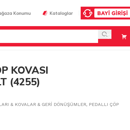
ağaza Konumu
Kataloglar
İ 40 LT (4255)
ÖP KOVASI
T (4255)
LARI & KOVALAR & GERİ DÖNÜŞÜMLER
,
PEDALLI ÇÖP