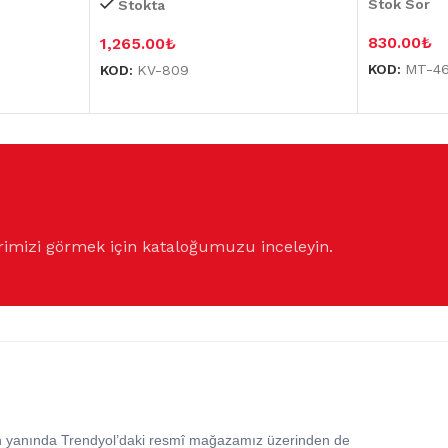
Stok Sor
Stokta
830.00
₺
1,265.00
₺
KOD:
MT-4
KOD:
KV-809
rimizi görmek için kataloğumuzu inceleyin.
in yanında Trendyol’daki resmî mağazamız üzerinden de