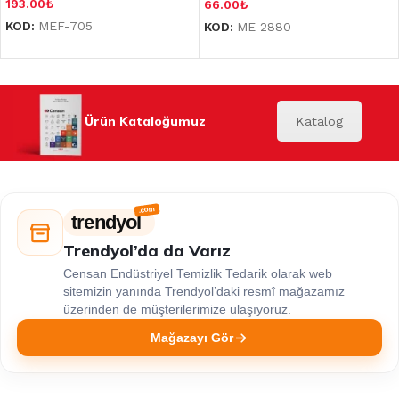
193.00
₺
66.00
₺
KOD:
MEF-705
KOD:
ME-2880
Ürün Kataloğumuz
Katalog
trendyol
Trendyol’da da Varız
Censan Endüstriyel Temizlik Tedarik olarak web
sitemizin yanında Trendyol’daki resmî mağazamız
üzerinden de müşterilerimize ulaşıyoruz.
Mağazayı Gör