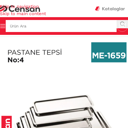
Skip to navigation
Kataloglar
Skip to main content
Ana Sayfa
/
MUTFAK EŞYALARI
/
TEPSİLER