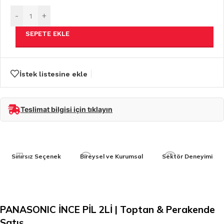
-
+
SEPETE EKLE
İstek listesine ekle
Teslimat bilgisi için tıklayın
Sınırsız Seçenek
Bireysel ve Kurumsal
Sektör Deneyimi
PANASONIC İNCE PİL 2Lİ | Toptan & Perakende
Satış