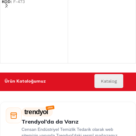
KOD:
F-473
Ürün Kataloğumuz
Katalog
trendyol
Trendyol’da da Varız
Censan Endüstriyel Temizlik Tedarik olarak web
sitemizin yanında Trendyol’daki resmî mağazamız