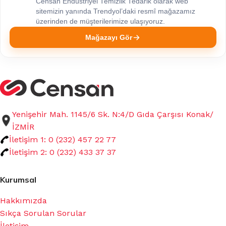
Censan Endüstriyel Temizlik Tedarik olarak web
sitemizin yanında Trendyol’daki resmî mağazamız
üzerinden de müşterilerimize ulaşıyoruz.
Mağazayı Gör
Yenişehir Mah. 1145/6 Sk. N:4/D Gıda Çarşısı Konak/
İZMİR
İletişim 1: 0 (232) 457 22 77
İletişim 2: 0 (232) 433 37 37
Kurumsal
Hakkımızda
Sıkça Sorulan Sorular
İletişim