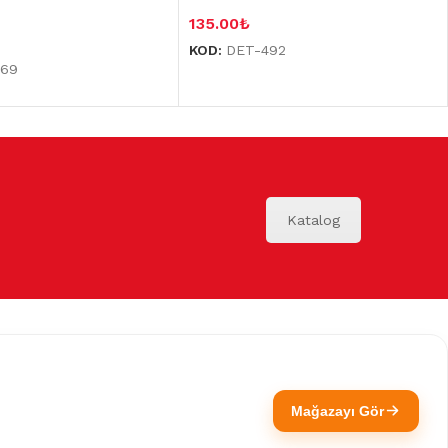
135.00
₺
KOD:
DET-492
569
Katalog
Mağazayı Gör