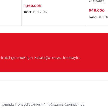
Stokta
1,160.00
₺
948.00
₺
KOD:
DET-647
KOD:
DET-
rimizi görmek için kataloğumuzu inceleyin.
in yanında Trendyol’daki resmî mağazamız üzerinden de