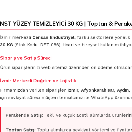
NST YÜZEY TEMİZLEYİCİ 30 KG | Toptan & Perak
KLASIK
MİKROFİBER
BEZLER
TEMİZLİK
İzmir merkezli
Censan Endüstriyel
, farklı sektörlere yönelik
BEZLERİ
30 KG
(Stok Kodu: DET-086), ticari ve bireysel kullanım ihtiy
MUHTELİF
Sipariş ve Satış Süreci
TEMİZLİK
MİKROFİBER
BEZLERİ
OTO GRUBU
Ürün siparişlerinizi web sitemiz üzerinden ön ödeme olmadan 
İzmir Merkezli Dağıtım ve Lojistik
Firmamızdan verilen siparişler
İzmir, Afyonkarahisar, Aydın,
için sevkiyat süreci müşteri temsilcimiz ile WhatsApp üzerin
Perakende Satış:
Tekli ve küçük adetli alımlarda ürünlerin
Toptan Satış:
Toplu alımlarda sevkiyat yöntemi ve fiyatlan