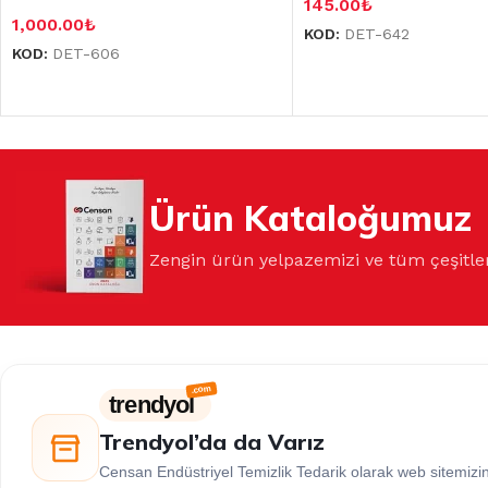
145.00
₺
1,000.00
₺
KOD:
DET-642
KOD:
DET-606
Ürün Kataloğumuz
Zengin ürün yelpazemizi ve tüm çeşitle
trendyol
Trendyol’da da Varız
Censan Endüstriyel Temizlik Tedarik olarak web sitemiz