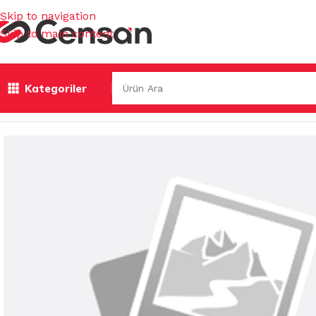
Skip to navigation
Skip to main content
Kategoriler
Ana Sayfa
/
TEMİZLİK KİMYASALLARI
/
YÜZEY TEMİZLEYİCİ