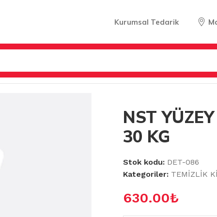
Kurumsal Tedarik
M
LER
/
NST YÜZEY TEMİZLEYİCİ 30 KG
NST YÜZEY 
30 KG
Stok kodu:
DET-086
Kategoriler:
TEMİZLİK K
630.00
₺