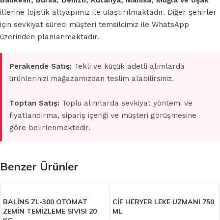
Balıkesir, Bursa, Denizli, Kütahya, Manisa, Muğla ve Uşak
illerine lojistik altyapımız ile ulaştırılmaktadır. Diğer şehirler
için sevkiyat süreci müşteri temsilcimiz ile WhatsApp
üzerinden planlanmaktadır.
Perakende Satış:
Tekli ve küçük adetli alımlarda
ürünlerinizi mağazamızdan teslim alabilirsiniz.
Toptan Satış:
Toplu alımlarda sevkiyat yöntemi ve
fiyatlandırma, sipariş içeriği ve müşteri görüşmesine
göre belirlenmektedir.
Benzer Ürünler
BALİNS ZL-300 OTOMAT
CİF HERYER LEKE UZMANI 750
ZEMİN TEMİZLEME SIVISI 20
ML