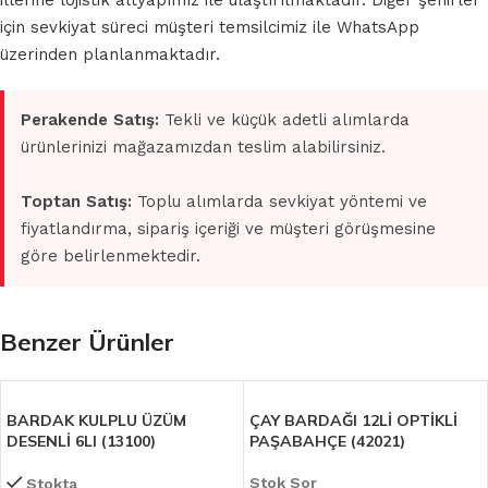
illerine lojistik altyapımız ile ulaştırılmaktadır. Diğer şehirler
için sevkiyat süreci müşteri temsilcimiz ile WhatsApp
üzerinden planlanmaktadır.
Perakende Satış:
Tekli ve küçük adetli alımlarda
ürünlerinizi mağazamızdan teslim alabilirsiniz.
Toptan Satış:
Toplu alımlarda sevkiyat yöntemi ve
fiyatlandırma, sipariş içeriği ve müşteri görüşmesine
göre belirlenmektedir.
Benzer Ürünler
BARDAK KULPLU ÜZÜM
ÇAY BARDAĞI 12Lİ OPTİKLİ
DESENLİ 6LI (13100)
PAŞABAHÇE (42021)
Stok Sor
Stokta