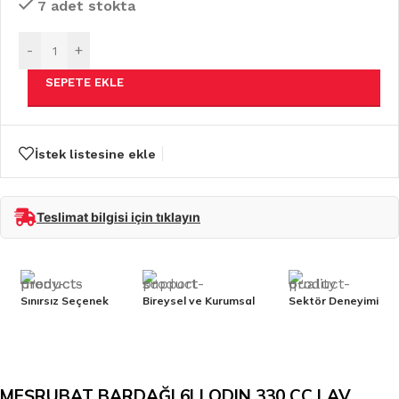
7 adet stokta
-
+
SEPETE EKLE
İstek listesine ekle
Teslimat bilgisi için tıklayın
Sınırsız Seçenek
Bireysel ve Kurumsal
Sektör Deneyimi
MEŞRUBAT BARDAĞI 6LI ODIN 330 CC LAV