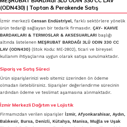
MEŞRUBAT BARDAĞI 3LÜ ODIN 330 CC LAV
(ODN430) | Toptan & Perakende Satış
İzmir merkezli
Censan Endüstriyel
, farklı sektörlere yönelik
ürün tedariği sağlayan bir tedarik firmasıdır.
ÇAY- KAHVE
BARDAKLARI & TERMOSLAR & AKSESUARLARI
başlığı
altında listelenen
MEŞRUBAT BARDAĞI 3LÜ ODIN 330 CC
LAV (ODN430)
(Stok Kodu: ME-2802), ticari ve bireysel
kullanım ihtiyaçlarına uygun olarak satışa sunulmaktadır.
Sipariş ve Satış Süreci
Ürün siparişlerinizi web sitemiz üzerinden ön ödeme
olmadan iletebilirsiniz. Siparişler değerlendirme sürecinin
ardından ödeme ve teslimat aşamasına alınmaktadır.
İzmir Merkezli Dağıtım ve Lojistik
Firmamızdan verilen siparişler
İzmir, Afyonkarahisar, Aydın,
Balıkesir, Bursa, Denizli, Kütahya, Manisa, Muğla ve Uşak