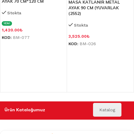
AYAK 70 CM*120 CM
MASA KATLANIR METAL
AYAK 90 CM (YUVARLAK
Stokta
(2552)
YENİ
Stokta
1,420.00
₺
3,525.00
₺
KOD:
BM-077
KOD:
BM-026
Ürün Kataloğumuz
Katalog