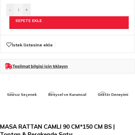
-
+
SEPETE EKLE
İstek listesine ekle
Teslimat bilgisi için tıklayın
Sınırsız Seçenek
Bireysel ve Kurumsal
Sektör Deneyimi
MASA RATTAN CAMLI 90 CM*150 CM BS |
Toptan & Perakende Satış