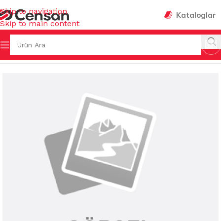
Skip to navigation
Kataloglar
Skip to main content
Ana Sayfa
/
MUTFAK EŞYALARI
/
DÜZENLEYİCİLER