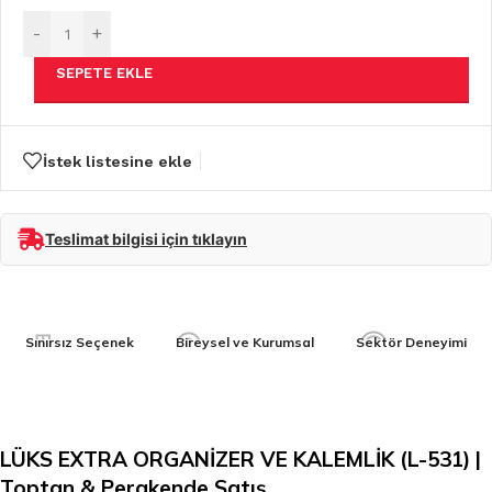
-
+
SEPETE EKLE
İstek listesine ekle
Teslimat bilgisi için tıklayın
Sınırsız Seçenek
Bireysel ve Kurumsal
Sektör Deneyimi
LÜKS EXTRA ORGANİZER VE KALEMLİK (L-531) |
Toptan & Perakende Satış