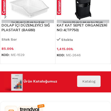
DOLAP İÇİ DÜZENLEYİCİ SIĞ
KAT KAT SEPET ORGANİZERİ
PLASTART (BA680)
NO:4(TP750)
Stok Sor
Stokta
85.00
₺
1,415.00
₺
KOD:
ME-1529
KOD:
ME-2646
Ürün Kataloğumuz
Katalog
trendyol