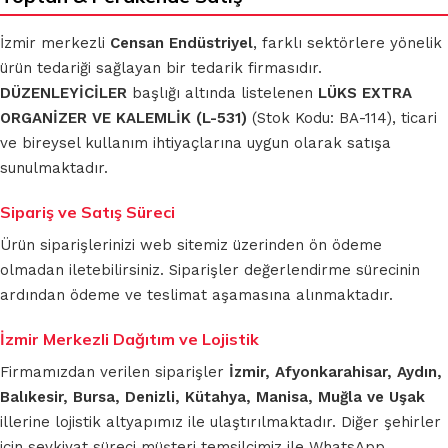
İzmir merkezli
Censan Endüstriyel
, farklı sektörlere yönelik
ürün tedariği sağlayan bir tedarik firmasıdır.
DÜZENLEYİCİLER
başlığı altında listelenen
LÜKS EXTRA
ORGANİZER VE KALEMLİK (L-531)
(Stok Kodu: BA-114), ticari
ve bireysel kullanım ihtiyaçlarına uygun olarak satışa
sunulmaktadır.
Sipariş ve Satış Süreci
Ürün siparişlerinizi web sitemiz üzerinden ön ödeme
olmadan iletebilirsiniz. Siparişler değerlendirme sürecinin
ardından ödeme ve teslimat aşamasına alınmaktadır.
İzmir Merkezli Dağıtım ve Lojistik
Firmamızdan verilen siparişler
İzmir, Afyonkarahisar, Aydın,
Balıkesir, Bursa, Denizli, Kütahya, Manisa, Muğla ve Uşak
illerine lojistik altyapımız ile ulaştırılmaktadır. Diğer şehirler
için sevkiyat süreci müşteri temsilcimiz ile WhatsApp