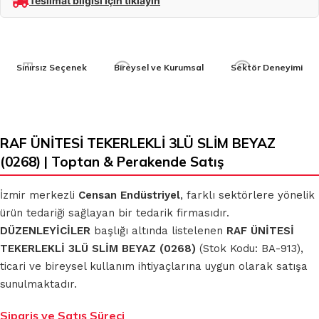
Teslimat bilgisi için tıklayın
Sınırsız Seçenek
Bireysel ve Kurumsal
Sektör Deneyimi
RAF ÜNİTESİ TEKERLEKLİ 3LÜ SLİM BEYAZ
(0268) | Toptan & Perakende Satış
İzmir merkezli
Censan Endüstriyel
, farklı sektörlere yönelik
ürün tedariği sağlayan bir tedarik firmasıdır.
DÜZENLEYİCİLER
başlığı altında listelenen
RAF ÜNİTESİ
TEKERLEKLİ 3LÜ SLİM BEYAZ (0268)
(Stok Kodu: BA-913),
ticari ve bireysel kullanım ihtiyaçlarına uygun olarak satışa
sunulmaktadır.
Sipariş ve Satış Süreci