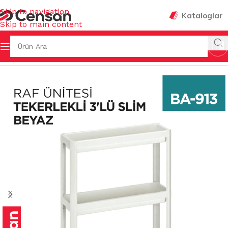
Skip to navigation
Kataloglar
Skip to main content
Ana Sayfa
/
MUTFAK EŞYALARI
/
DÜZENLEYİCİLER