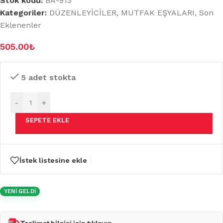
Stok kodu:
BA-913
Kategoriler:
DÜZENLEYİCİLER
,
MUTFAK EŞYALARI
,
Son
Eklenenler
505.00
₺
5 adet stokta
-
+
SEPETE EKLE
İstek listesine ekle
YENİ GELDİ