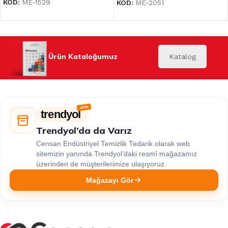
KOD:
ME-1529
KOD:
ME-2051
Ürün Kataloğumuz
Katalog
trendyol
Trendyol’da da Varız
Censan Endüstriyel Temizlik Tedarik olarak web
sitemizin yanında Trendyol’daki resmî mağazamız
üzerinden de müşterilerimize ulaşıyoruz.
Mağazayı Gör