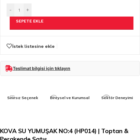
-
+
SEPETE EKLE
İstek listesine ekle
Teslimat bilgisi için tıklayın
Sınırsız Seçenek
Bireysel ve Kurumsal
Sektör Deneyimi
KOVA SU YUMUŞAK NO:4 (HP014) | Toptan &
Perakende Satış