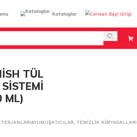
umu
Kataloglar
İSTEMİ (450GR+450 ML)
İSH TÜL
 SİSTEMİ
0 ML)
ETERJANLARI&YUMUŞATICILAR
,
TEMİZLİK KİMYASALLARI