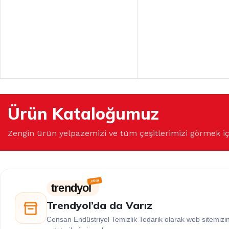
Ürün Kataloğumuz
Zengin ürün yelpazemizi ve tüm çeşitlerimizi görmek i
trendyol
Trendyol’da da Varız
Censan Endüstriyel Temizlik Tedarik olarak web sitemiz