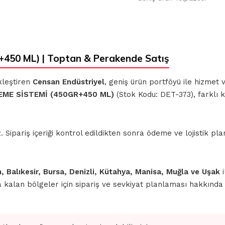
50 ML) | Toptan & Perakende Satış
kleştiren
Censan Endüstriyel
, geniş ürün portföyü ile hizmet
EME SİSTEMİ (450GR+450 ML)
(Stok Kodu: DET-373), farklı 
ipariş içeriği kontrol edildikten sonra ödeme ve lojistik planl
n, Balıkesir, Bursa, Denizli, Kütahya, Manisa, Muğla ve Uşak
i
nda kalan bölgeler için sipariş ve sevkiyat planlaması hakkınd