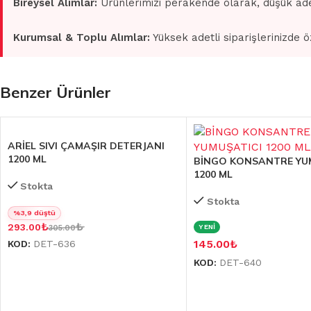
Bireysel Alımlar:
Ürünlerimizi perakende olarak, düşük ade
Kurumsal & Toplu Alımlar:
Yüksek adetli siparişlerinizde ö
Benzer Ürünler
ARİEL SIVI ÇAMAŞIR DETERJANI
1200 ML
BİNGO KONSANTRE YU
1200 ML
Stokta
Stokta
%3,9 düştü
₺
₺
293.00
YENİ
305.00
145.00
₺
KOD:
DET-636
KOD:
DET-640