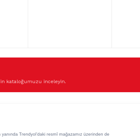
çin kataloğumuzu inceleyin.
in yanında Trendyol’daki resmî mağazamız üzerinden de