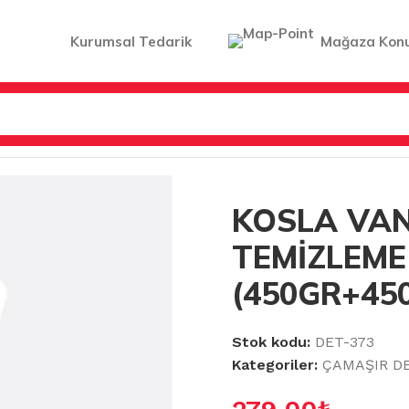
Kurumsal Tedarik
Mağaza Kon
LARI&YUMUŞATICILAR
/
KOSLA VANİSH TÜL TEMİZLEME S
KOSLA VAN
TEMİZLEME
(450GR+45
Stok kodu:
DET-373
Kategoriler:
ÇAMAŞIR D