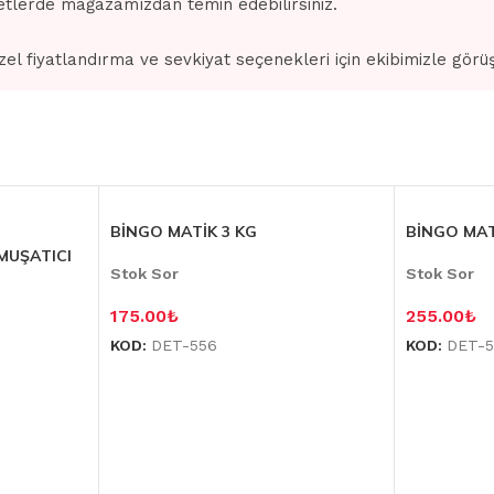
tlerde mağazamızdan temin edebilirsiniz.
zel fiyatlandırma ve sevkiyat seçenekleri için ekibimizle görü
BİNGO MATİK 3 KG
BİNGO MAT
MUŞATICI
Stok Sor
Stok Sor
175.00
₺
255.00
₺
KOD:
DET-556
KOD:
DET-5