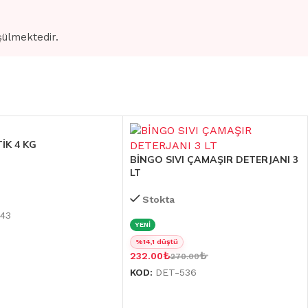
şülmektedir.
İK 4 KG
BİNGO SIVI ÇAMAŞIR DETERJANI 3
LT
Stokta
43
YENİ
%14,1 düştü
₺
₺
232.00
270.00
KOD:
DET-536