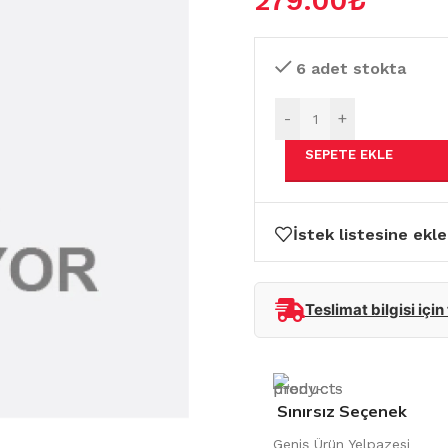
279.00
₺
6 adet stokta
-
+
SEPETE EKLE
İstek listesine ekle
Teslimat bilgisi için
Sınırsız Seçenek
Geniş Ürün Yelpazesi