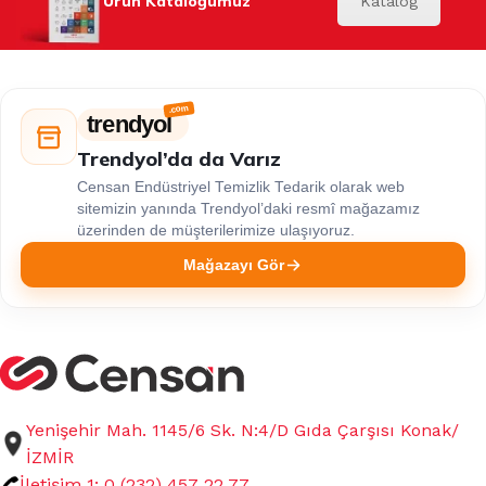
Ürün Kataloğumuz
Katalog
trendyol
Trendyol’da da Varız
Censan Endüstriyel Temizlik Tedarik olarak web
sitemizin yanında Trendyol’daki resmî mağazamız
üzerinden de müşterilerimize ulaşıyoruz.
Mağazayı Gör
Yenişehir Mah. 1145/6 Sk. N:4/D Gıda Çarşısı Konak/
İZMİR
İletişim 1: 0 (232) 457 22 77