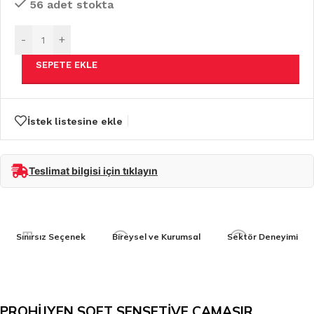
56 adet stokta
-
+
SEPETE EKLE
İstek listesine ekle
Teslimat bilgisi için tıklayın
Sınırsız Seçenek
Bireysel ve Kurumsal
Sektör Deneyimi
PROHİJYEN SOFT SENSETİVE ÇAMAŞIR