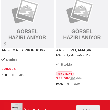
ARİEL MATİK PROF 10 KG
ARİEL SIVI ÇAMAŞIR
DETERJANI 1200 ML
Stokta
Stokta
690.00
₺
%3,9 düştü
KOD:
DET-483
293.00
₺
305.00
₺
KOD:
DET-636