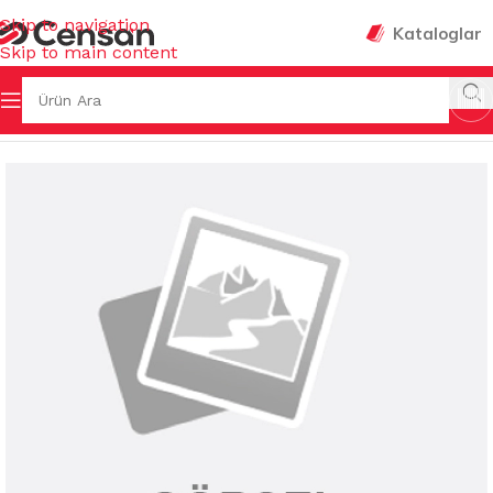
Skip to navigation
Kataloglar
Skip to main content
KİMYASALLARI
/
ÇAMAŞIR DETERJANLARI&YUMUŞATICILAR