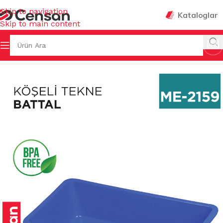
Skip to navigation
Kataloglar
Skip to main content
Ana Sayfa
/
MUTFAK EŞYALARI
/
KÖŞELİ KÜVETLER