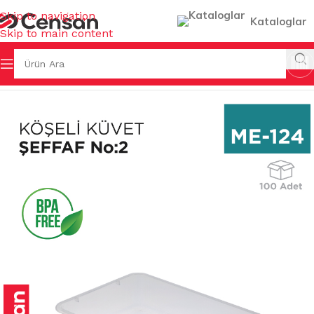
Skip to navigation
Kataloglar
Skip to main content
Ana Sayfa
/
MUTFAK EŞYALARI
/
KÖŞELİ KÜVETLER