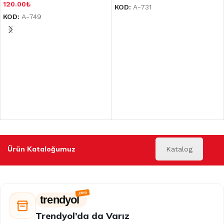
120.00
₺
KOD:
A-731
KOD:
A-749
Ürün Kataloğumuz
Katalog
trendyol
Trendyol’da da Varız