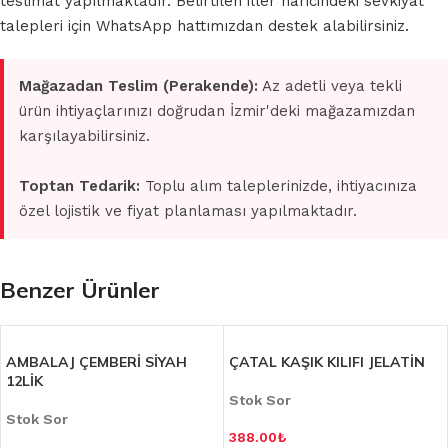
teslimat yapılmaktadır. Belirtilen iller haricindeki sevkiyat
talepleri için WhatsApp hattımızdan destek alabilirsiniz.
Mağazadan Teslim (Perakende):
Az adetli veya tekli
ürün ihtiyaçlarınızı doğrudan İzmir'deki mağazamızdan
karşılayabilirsiniz.
Toptan Tedarik:
Toplu alım taleplerinizde, ihtiyacınıza
özel lojistik ve fiyat planlaması yapılmaktadır.
Benzer Ürünler
AMBALAJ ÇEMBERİ SİYAH
ÇATAL KAŞIK KILIFI JELATİN
12LİK
Stok Sor
Stok Sor
388.00
₺