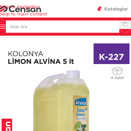
Skip to navigation
Kataloglar
Skip to main content
Sayfa
/
KOKULAR & TEMİZLEYİCİLER
/
KOLONYA & GÜLSUYU