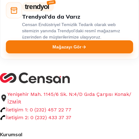
trendyol
Trendyol’da da Varız
Censan Endüstriyel Temizlik Tedarik olarak web
sitemizin yanında Trendyol’daki resmî mağazamız
üzerinden de müşterilerimize ulaşıyoruz.
Mağazayı Gör
Yenişehir Mah. 1145/6 Sk. N:4/D Gıda Çarşısı Konak/
İZMİR
İletişim 1: 0 (232) 457 22 77
İletişim 2: 0 (232) 433 37 37
Kurumsal