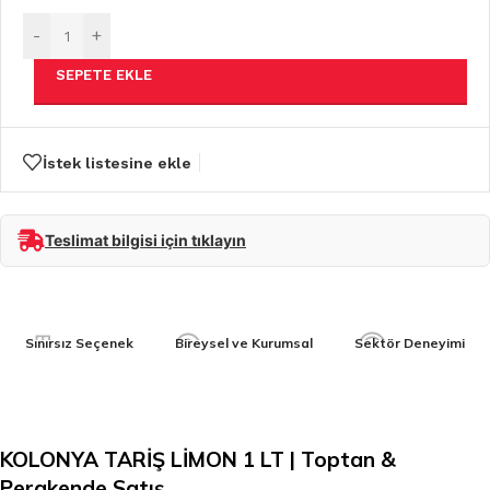
-
+
SEPETE EKLE
İstek listesine ekle
Teslimat bilgisi için tıklayın
Sınırsız Seçenek
Bireysel ve Kurumsal
Sektör Deneyimi
KOLONYA TARİŞ LİMON 1 LT | Toptan &
Perakende Satış