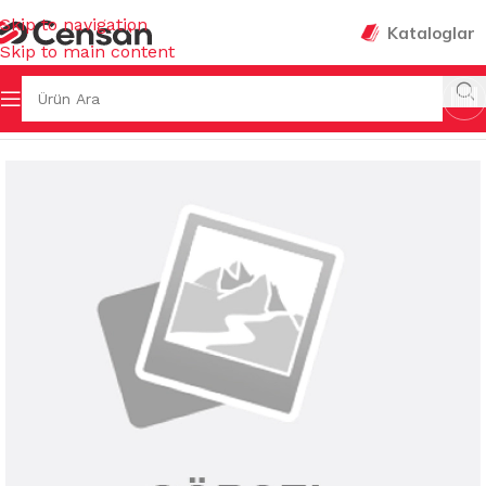
Skip to navigation
Kataloglar
Skip to main content
Sayfa
/
KOKULAR & TEMİZLEYİCİLER
/
KOLONYA & GÜLSUYU