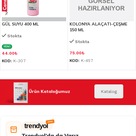
GÜL SUYU 400 ML
KOLONYA ALAÇATI-ÇEŞME
150 ML
Stokta
Stokta
YENİ
75.00
₺
44.00
₺
KOD:
K-457
KOD:
K-307
Ürün Kataloğumuz
Katalog
trendyol
Trendyol’da da Varız