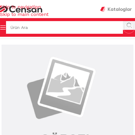
Skip to navigation
Kataloglar
Skip to main content
Ana Sayfa
/
MUTFAK EŞYALARI
/
KESİM PANOLARI