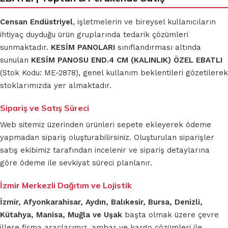
Censan Endüstriyel
, işletmelerin ve bireysel kullanıcıların
ihtiyaç duyduğu ürün gruplarında tedarik çözümleri
sunmaktadır.
KESİM PANOLARI
sınıflandırması altında
sunulan
KESİM PANOSU END.4 CM (KALINLIK) ÖZEL EBATLI
(Stok Kodu: ME-2878), genel kullanım beklentileri gözetilerek
stoklarımızda yer almaktadır.
Sipariş ve Satış Süreci
Web sitemiz üzerinden ürünleri sepete ekleyerek ödeme
yapmadan sipariş oluşturabilirsiniz. Oluşturulan siparişler
satış ekibimiz tarafından incelenir ve sipariş detaylarına
göre ödeme ile sevkiyat süreci planlanır.
İzmir Merkezli Dağıtım ve Lojistik
İzmir, Afyonkarahisar, Aydın, Balıkesir, Bursa, Denizli,
Kütahya, Manisa, Muğla ve Uşak
başta olmak üzere çevre
illere firma araçlarımız, ambar ve kargo çözümleri ile