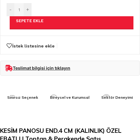
-
+
SEPETE EKLE
İstek listesine ekle
Teslimat bilgisi için tıklayın
Sınırsız Seçenek
Bireysel ve Kurumsal
Sektör Deneyimi
KESİM PANOSU END.4 CM (KALINLIK) ÖZEL
EBATLI | Toptan & Perakende Satış