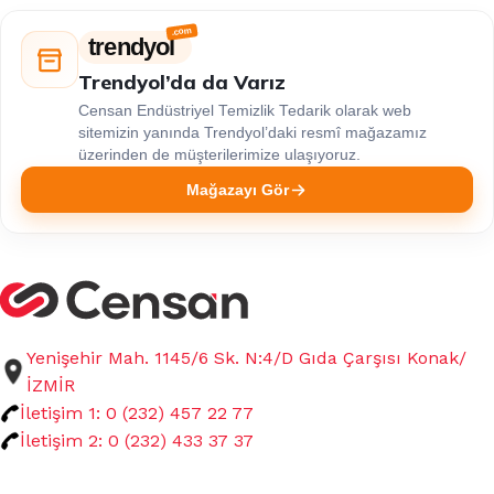
trendyol
Trendyol’da da Varız
Censan Endüstriyel Temizlik Tedarik olarak web
sitemizin yanında Trendyol’daki resmî mağazamız
üzerinden de müşterilerimize ulaşıyoruz.
Mağazayı Gör
Yenişehir Mah. 1145/6 Sk. N:4/D Gıda Çarşısı Konak/
İZMİR
İletişim 1: 0 (232) 457 22 77
İletişim 2: 0 (232) 433 37 37