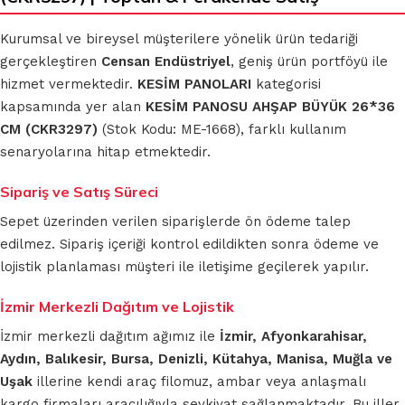
Kurumsal ve bireysel müşterilere yönelik ürün tedariği
gerçekleştiren
Censan Endüstriyel
, geniş ürün portföyü ile
hizmet vermektedir.
KESİM PANOLARI
kategorisi
kapsamında yer alan
KESİM PANOSU AHŞAP BÜYÜK 26*36
CM (CKR3297)
(Stok Kodu: ME-1668), farklı kullanım
senaryolarına hitap etmektedir.
Sipariş ve Satış Süreci
Sepet üzerinden verilen siparişlerde ön ödeme talep
edilmez. Sipariş içeriği kontrol edildikten sonra ödeme ve
lojistik planlaması müşteri ile iletişime geçilerek yapılır.
İzmir Merkezli Dağıtım ve Lojistik
İzmir merkezli dağıtım ağımız ile
İzmir, Afyonkarahisar,
Aydın, Balıkesir, Bursa, Denizli, Kütahya, Manisa, Muğla ve
Uşak
illerine kendi araç filomuz, ambar veya anlaşmalı
kargo firmaları aracılığıyla sevkiyat sağlanmaktadır. Bu iller