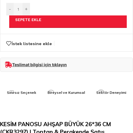
-
+
SEPETE EKLE
İstek listesine ekle
Teslimat bilgisi için tıklayın
Sınırsız Seçenek
Bireysel ve Kurumsal
Sektör Deneyimi
KESİM PANOSU AHŞAP BÜYÜK 26*36 CM
(CKR3297) | Toptan & Perakende Satış