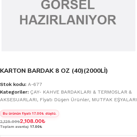
KARTON BARDAK 8 OZ (40)(2000Lİ)
Stok kodu:
A-677
Kategoriler:
ÇAY- KAHVE BARDAKLARI & TERMOSLAR &
AKSESUARLARI
,
Fiyatı Düşen Ürünler
,
MUTFAK EŞYALARI
Bu ürünün fiyatı 17.00₺ düştü.
2,108.00
₺
2,125.00
₺
Toplam avantaj:
17.00₺