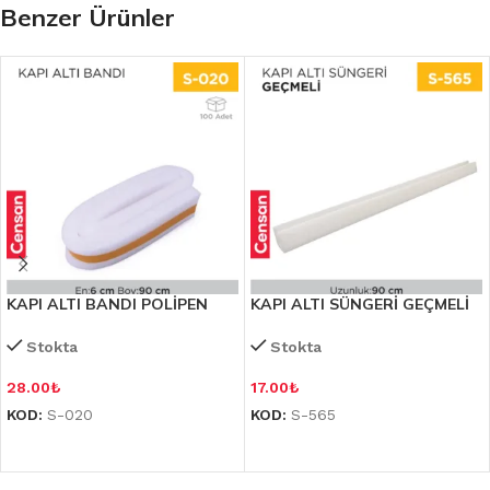
Benzer Ürünler
KAPI ALTI BANDI POLİPEN
KAPI ALTI SÜNGERİ GEÇMELİ
Stokta
Stokta
28.00
₺
17.00
₺
KOD:
S-020
KOD:
S-565