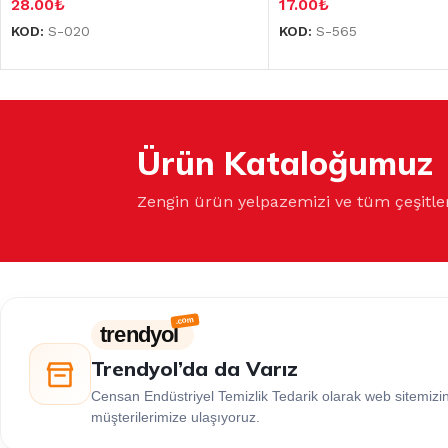
28.00
₺
17.00
₺
KOD:
S-020
KOD:
S-565
Ürün Kataloğumuz
Zengin ürün yelpazemizi ve tüm çeşitle
trendyol
Trendyol’da da Varız
Censan Endüstriyel Temizlik Tedarik olarak web sitemiz
müşterilerimize ulaşıyoruz.