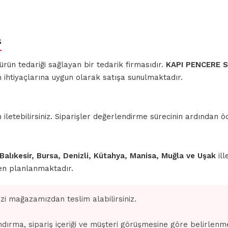
ş
 ürün tedariği sağlayan bir tedarik firmasıdır.
KAPI PENCERE 
m ihtiyaçlarına uygun olarak satışa sunulmaktadır.
iletebilirsiniz. Siparişler değerlendirme sürecinin ardından
 Balıkesir, Bursa, Denizli, Kütahya, Manisa, Muğla ve Uşak
ill
den planlanmaktadır.
izi mağazamızdan teslim alabilirsiniz.
dırma, sipariş içeriği ve müşteri görüşmesine göre belirlenm