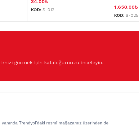
34.00
₺
1,650.00
₺
KOD:
S-012
KOD:
S-025
rimizi görmek için kataloğumuzu inceleyin.
in yanında Trendyol’daki resmî mağazamız üzerinden de