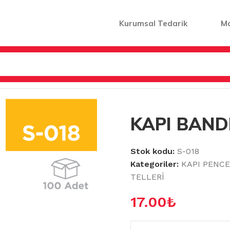
Kurumsal Tedarik
M
RE SÜNGERLERİ & BANTLARI
/
KAPI BANDI POLİPEN
KAPI BAND
Stok kodu:
S-018
Kategoriler:
KAPI PENCE
TELLERİ
17.00
₺