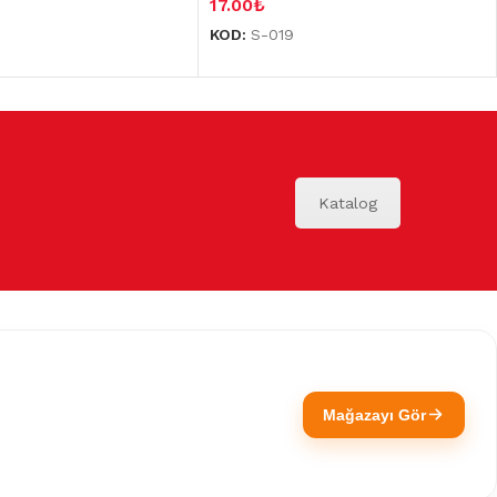
17.00
₺
KOD:
S-019
Katalog
Mağazayı Gör