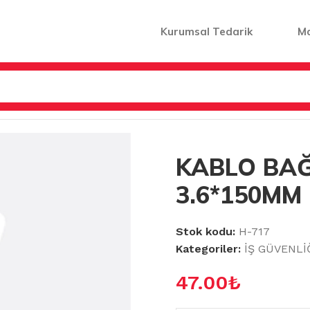
Kurumsal Tedarik
M
AT MALZEMELERİ
/
KABLO BAĞI PLASTİK 3.6*150MM 100L
KABLO BAĞ
3.6*150MM
Stok kodu:
H-717
Kategoriler:
İŞ GÜVENLİ
47.00
₺