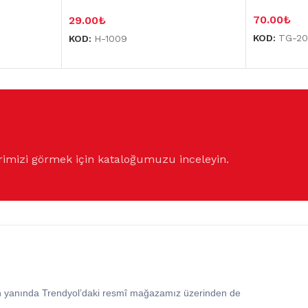
70.00
₺
29.00
₺
KOD:
TG-20
KOD:
H-1009
rimizi görmek için kataloğumuzu inceleyin.
in yanında Trendyol’daki resmî mağazamız üzerinden de