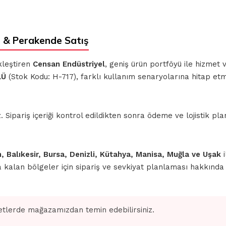
 & Perakende Satış
kleştiren
Censan Endüstriyel
, geniş ürün portföyü ile hizmet
LÜ
(Stok Kodu: H-717), farklı kullanım senaryolarına hitap etm
ipariş içeriği kontrol edildikten sonra ödeme ve lojistik planl
n, Balıkesir, Bursa, Denizli, Kütahya, Manisa, Muğla ve Uşak
i
nda kalan bölgeler için sipariş ve sevkiyat planlaması hakkınd
tlerde mağazamızdan temin edebilirsiniz.