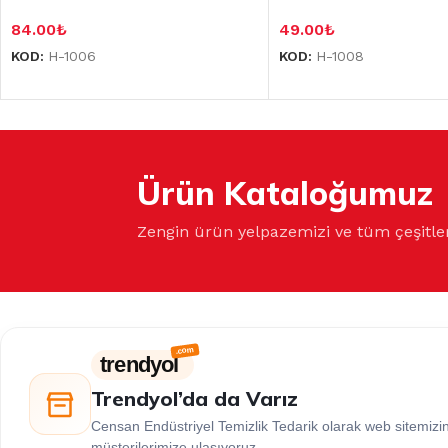
84.00
₺
49.00
₺
KOD:
H-1006
KOD:
H-1008
Ürün Kataloğumuz
Zengin ürün yelpazemizi ve tüm çeşitle
trendyol
Trendyol’da da Varız
Censan Endüstriyel Temizlik Tedarik olarak web sitemiz
müşterilerimize ulaşıyoruz.