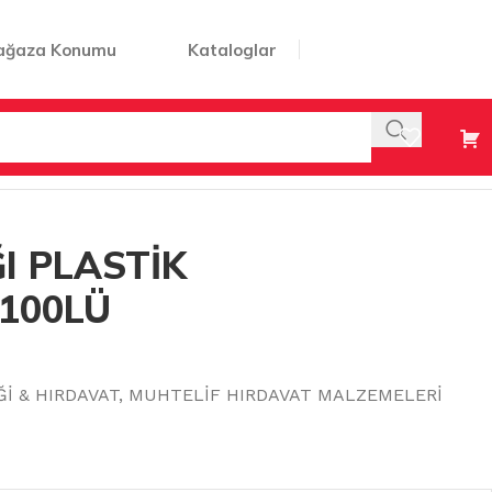
ağaza Konumu
Kataloglar
Ü
I PLASTİK
 100LÜ
Ğİ & HIRDAVAT
,
MUHTELİF HIRDAVAT MALZEMELERİ