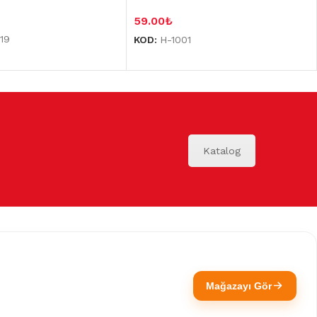
59.00
₺
19
KOD:
H-1001
Katalog
Mağazayı Gör