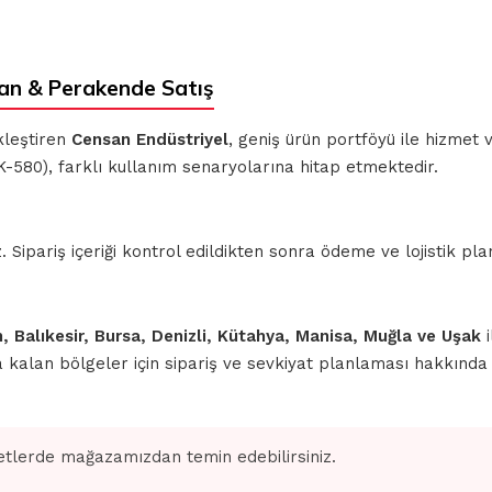
an & Perakende Satış
kleştiren
Censan Endüstriyel
, geniş ürün portföyü ile hizmet
K-580), farklı kullanım senaryolarına hitap etmektedir.
ipariş içeriği kontrol edildikten sonra ödeme ve lojistik planl
n, Balıkesir, Bursa, Denizli, Kütahya, Manisa, Muğla ve Uşak
i
nda kalan bölgeler için sipariş ve sevkiyat planlaması hakkınd
tlerde mağazamızdan temin edebilirsiniz.