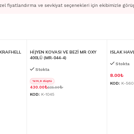
zel fiyatlandırma ve sevkiyat seçenekleri için ekibimizle görü
 KRAFHELL
HİJYEN KOVASI VE BEZİ MR OXY
ISLAK HAVL
400LÜ (MR-044-4)
Stokta
Stokta
8.00
₺
%14,9 düştü
KOD:
K-560
₺
₺
430.00
505.00
KOD:
K-1045