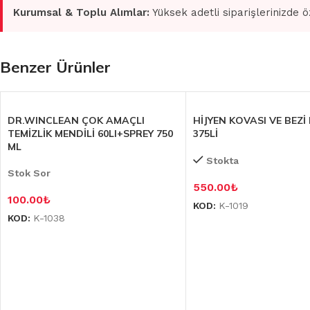
Kurumsal & Toplu Alımlar:
Yüksek adetli siparişlerinizde ö
Benzer Ürünler
DR.WINCLEAN ÇOK AMAÇLI
HİJYEN KOVASI VE BEZİ
TEMİZLİK MENDİLİ 60LI+SPREY 750
375Lİ
ML
Stokta
Stok Sor
550.00
₺
100.00
₺
KOD:
K-1019
KOD:
K-1038