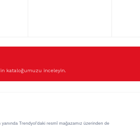
çin kataloğumuzu inceleyin.
in yanında Trendyol’daki resmî mağazamız üzerinden de