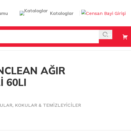
umu
Kataloglar
INCLEAN AĞIR
İ 60LI
LULAR
,
KOKULAR & TEMİZLEYİCİLER