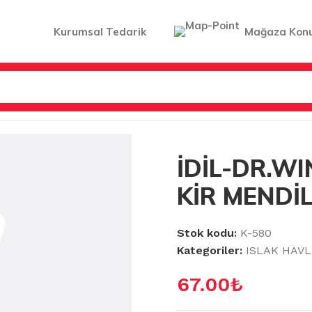
Kurumsal Tedarik
Mağaza Kon
R
/
İDİL-DR.WINCLEAN AĞIR KİR MENDİLİ 60LI
İDİL-DR.W
KİR MENDİL
Stok kodu:
K-580
Kategoriler:
ISLAK HAV
67.00
₺