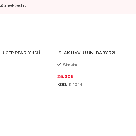
şülmektedir.
U CEP PEARLY 15Lİ
ISLAK HAVLU UNİ BABY 72Lİ
Stokta
35.00
₺
KOD:
K-1044