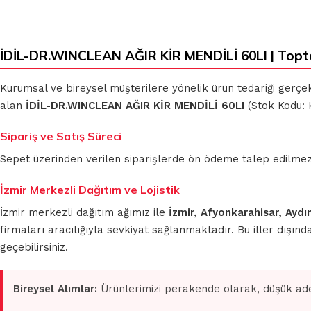
İDİL-DR.WINCLEAN AĞIR KİR MENDİLİ 60LI | Topt
KLASIK
MİKROFİBER
BEZLER
TEMİZLİK
Kurumsal ve bireysel müşterilere yönelik ürün tedariği gerçe
BEZLERİ
alan
İDİL-DR.WINCLEAN AĞIR KİR MENDİLİ 60LI
(Stok Kodu: 
MUHTELİF
Sipariş ve Satış Süreci
TEMİZLİK
MİKROFİBER
BEZLERİ
OTO GRUBU
Sepet üzerinden verilen siparişlerde ön ödeme talep edilmez. S
İzmir Merkezli Dağıtım ve Lojistik
İzmir merkezli dağıtım ağımız ile
İzmir, Afyonkarahisar, Aydı
firmaları aracılığıyla sevkiyat sağlanmaktadır. Bu iller dışı
geçebilirsiniz.
Bireysel Alımlar:
Ürünlerimizi perakende olarak, düşük ade