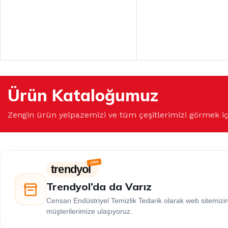
Ürün Kataloğumuz
Zengin ürün yelpazemizi ve tüm çeşitlerimizi görmek i
trendyol
Trendyol’da da Varız
Censan Endüstriyel Temizlik Tedarik olarak web sitemiz
müşterilerimize ulaşıyoruz.