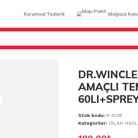
Kurumsal Tedarik
Mağaza Kon
R
/
DR.WINCLEAN ÇOK AMAÇLI TEMİZLİK MENDİLİ 60LI+S
DR.WINCL
AMAÇLI TE
60LI+SPREY
Stok kodu:
K-1038
Kategoriler:
ISLAK HAV