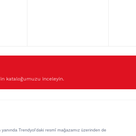
çin kataloğumuzu inceleyin.
in yanında Trendyol’daki resmî mağazamız üzerinden de