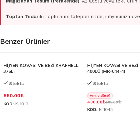
Mağazadan Teslim (Perakende):
Az adetli veya tekli ürün 
Toptan Tedarik:
Toplu alım taleplerinizde, ihtiyacınıza öze
Benzer Ürünler
HİJYEN KOVASI VE BEZİ KRAFHELL
HİJYEN KOVASI VE BEZİ
375Lİ
400LÜ (MR-044-4)
Stokta
Stokta
550.00
₺
%14,9 düştü
₺
₺
430.00
505.00
KOD:
K-1019
KOD:
K-1045