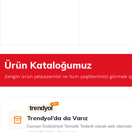
Ürün Kataloğumuz
Zengin ürün yelpazemizi ve tüm çeşitlerimizi görmek i
trendyol
Trendyol’da da Varız
Censan Endüstriyel Temizlik Tedarik olarak web sitemiz