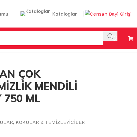
umu
Kataloglar
PREY 750 ML
EAN ÇOK
MİZLİK MENDİLİ
 750 ML
LULAR
,
KOKULAR & TEMİZLEYİCİLER