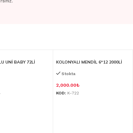
siniz.
U UNİ BABY 72Lİ
KOLONYALI MENDİL 6*12 2000Lİ
Stokta
2,000.00
₺
4
KOD:
K-722