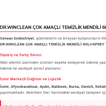
DR.WINCLEAN ÇOK AMAÇLI TEMİZLİK MENDİLİ 60L
Censan Endüstriyel
, işletmelerin ve bireysel kullanıcıların 
DR.WINCLEAN ÇOK AMAÇLI TEMİZLİK MENDİLİ 60LI+SPREY
Sipariş ve Satış Süreci
Web sitemiz üzerinden ürünleri sepete ekleyerek ödeme yapmada
ödeme ile sevkiyat süreci planlanır.
İzmir Merkezli Dağıtım ve Lojistik
İzmir, Afyonkarahisar, Aydın, Balıkesir, Bursa, Denizli, Küt
yapılmaktadır. Belirtilen iller haricindeki sevkiyat talepleri 