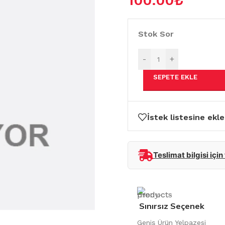
100.00
₺
Stok Sor
-
+
SEPETE EKLE
İstek listesine ekle
Teslimat bilgisi için
Sınırsız Seçenek
Geniş Ürün Yelpazesi