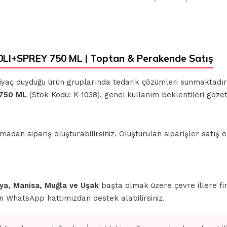
I+SPREY 750 ML | Toptan & Perakende Satış
ihtiyaç duyduğu ürün gruplarında tedarik çözümleri sunmaktadı
 750 ML
(Stok Kodu: K-1038), genel kullanım beklentileri göze
n sipariş oluşturabilirsiniz. Oluşturulan siparişler satış ek
ahya, Manisa, Muğla ve Uşak
başta olmak üzere çevre illere fi
için WhatsApp hattımızdan destek alabilirsiniz.