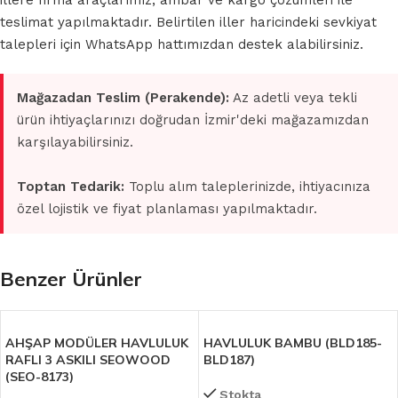
illere firma araçlarımız, ambar ve kargo çözümleri ile
teslimat yapılmaktadır. Belirtilen iller haricindeki sevkiyat
talepleri için WhatsApp hattımızdan destek alabilirsiniz.
Mağazadan Teslim (Perakende):
Az adetli veya tekli
ürün ihtiyaçlarınızı doğrudan İzmir'deki mağazamızdan
karşılayabilirsiniz.
Toptan Tedarik:
Toplu alım taleplerinizde, ihtiyacınıza
özel lojistik ve fiyat planlaması yapılmaktadır.
Benzer Ürünler
AHŞAP MODÜLER HAVLULUK
HAVLULUK BAMBU (BLD185-
RAFLI 3 ASKILI SEOWOOD
BLD187)
(SEO-8173)
Stokta