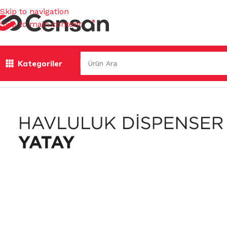
Skip to navigation
Skip to main content
Kategoriler
Ana Sayfa
/
TEMİZLİK GEREÇLERİ
/
DİSPENSERLER
/
KAĞIT 