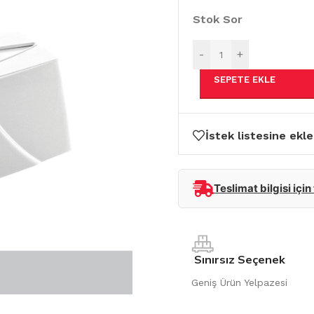
Stok Sor
-
+
SEPETE EKLE
İstek listesine ekle
Teslimat bilgisi için
Sınırsız Seçenek
Geniş Ürün Yelpazesi