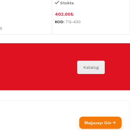
Stokta
402.00
₺
KOD:
TG-430
5
Katalog
Mağazayı Gör