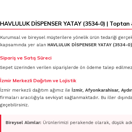
HAVLULUK DİSPENSER YATAY (3534-0) | Toptan 
KLASIK BEZLER
MİKROFİBER
TEMİZLİK BEZLERİ
Kurumsal ve bireysel müşterilere yönelik ürün tedariği gerçe
kapsamında yer alan
HAVLULUK DİSPENSER YATAY (3534-0
MUHTELİF
TEMİZLİK BEZLERİ
MİKROFİBER OTO
Sipariş ve Satış Süreci
GRUBU
Sepet üzerinden verilen siparişlerde ön ödeme talep edilmez. S
İzmir Merkezli Dağıtım ve Lojistik
İzmir merkezli dağıtım ağımız ile
İzmir, Afyonkarahisar, Aydı
firmaları aracılığıyla sevkiyat sağlanmaktadır. Bu iller dışı
geçebilirsiniz.
Bireysel Alımlar:
Ürünlerimizi perakende olarak, düşük ade