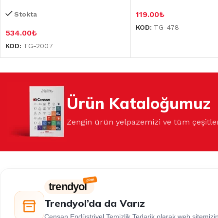
119.00
₺
Stokta
KOD:
TG-478
534.00
₺
KOD:
TG-2007
Ürün Kataloğumuz
Zengin ürün yelpazemizi ve tüm çeşitle
trendyol
Trendyol’da da Varız
Censan Endüstriyel Temizlik Tedarik olarak web sitemiz