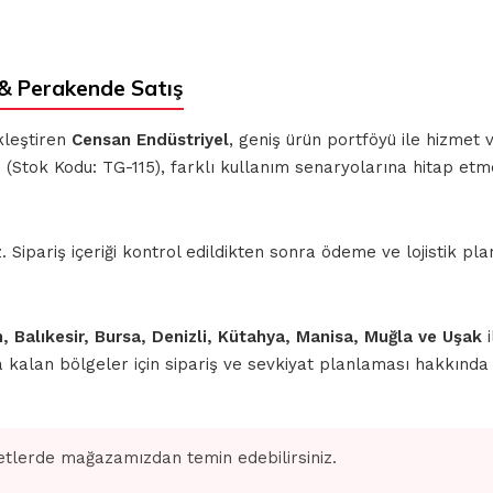
& Perakende Satış
kleştiren
Censan Endüstriyel
, geniş ürün portföyü ile hizmet
)
(Stok Kodu: TG-115), farklı kullanım senaryolarına hitap etm
ipariş içeriği kontrol edildikten sonra ödeme ve lojistik planl
n, Balıkesir, Bursa, Denizli, Kütahya, Manisa, Muğla ve Uşak
i
nda kalan bölgeler için sipariş ve sevkiyat planlaması hakkınd
tlerde mağazamızdan temin edebilirsiniz.