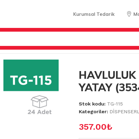
Kurumsal Tedarik
M
HAVLU DİSPENSERLERİ
/
HAVLULUK DİSPENSER YATAY (35
HAVLULUK 
YATAY (353
Stok kodu:
TG-115
Kategoriler:
DİSPENSER
357.00
₺