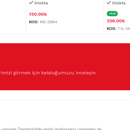
Stokta
Stokta
150.00
₺
YENİ
236.00
₺
KOD:
ME-2964
KOD:
TG-34
rimizi görmek için kataloğumuzu inceleyin.
in yanında Trendyol’daki resmî mağazamız üzerinden de