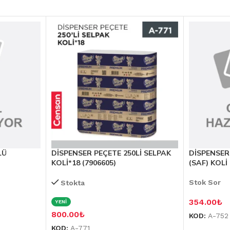
LÜ
DİSPENSER PEÇETE 250Lİ SELPAK
DİSPENSER
KOLİ*18 (7906605)
(SAF) KOLİ
Stok Sor
Stokta
354.00
₺
YENİ
800.00
₺
KOD:
A-752
KOD:
A-771