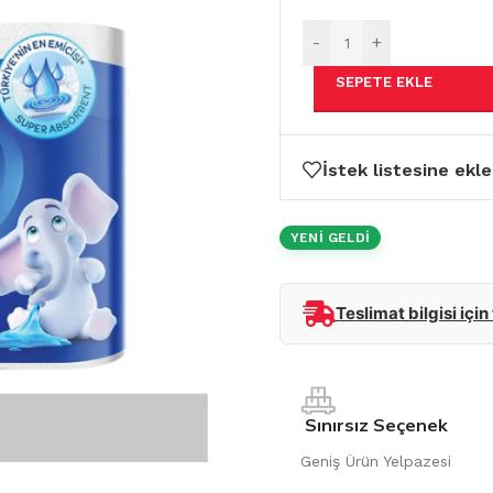
-
+
SEPETE EKLE
İstek listesine ekle
YENİ GELDİ
Teslimat bilgisi için
Sınırsız Seçenek
Geniş Ürün Yelpazesi