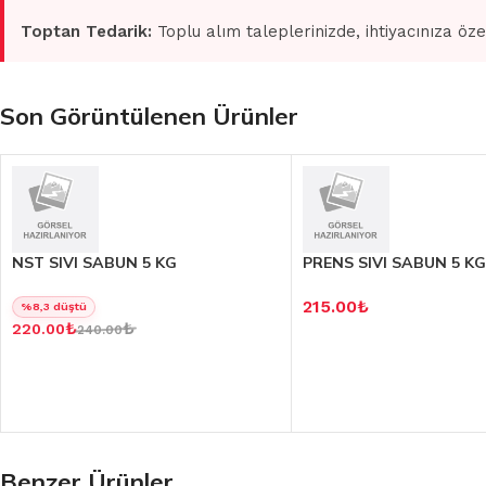
Toptan Tedarik:
Toplu alım taleplerinizde, ihtiyacınıza öze
Son Görüntülenen Ürünler
NST SIVI SABUN 5 KG
PRENS SIVI SABUN 5 KG
215.00
₺
%8,3 düştü
₺
₺
220.00
240.00
Benzer Ürünler