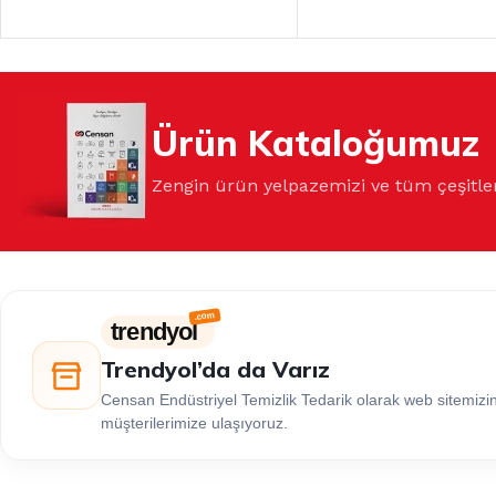
Ürün Kataloğumuz
Zengin ürün yelpazemizi ve tüm çeşitle
trendyol
Trendyol’da da Varız
Censan Endüstriyel Temizlik Tedarik olarak web sitemiz
müşterilerimize ulaşıyoruz.