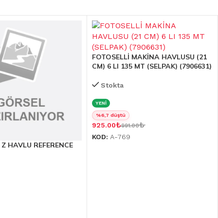
FOTOSELLİ MAKİNA HAVLUSU (21
CM) 6 LI 135 MT (SELPAK) (7906631)
Stokta
YENİ
%6,7 düştü
₺
₺
925.00
991.00
KOD:
A-769
 Z HAVLU REFERENCE