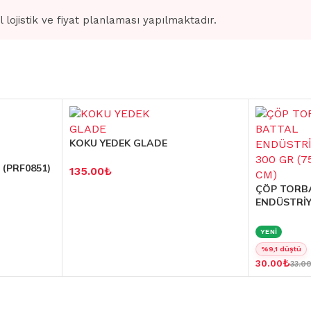
l lojistik ve fiyat planlaması yapılmaktadır.
KOKU YEDEK GLADE
 (PRF0851)
135.00
₺
ÇÖP TORB
ENDÜSTRİYE
YENİ
%9,1 düştü
₺
30.00
33.0