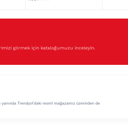
rimizi görmek için kataloğumuzu inceleyin.
in yanında Trendyol’daki resmî mağazamız üzerinden de