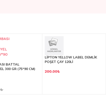
LİPTON YELLOW LABEL DEMLİK
POŞET ÇAY 120Lİ
ASI BATTAL
L 300 GR (75*90 CM)
200.00
₺
₺
0