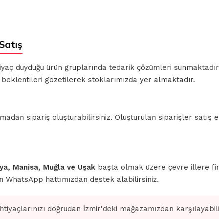
Satış
ihtiyaç duyduğu ürün gruplarında tedarik çözümleri sunmaktadı
beklentileri gözetilerek stoklarımızda yer almaktadır.
n sipariş oluşturabilirsiniz. Oluşturulan siparişler satış ek
ahya, Manisa, Muğla ve Uşak
başta olmak üzere çevre illere fi
için WhatsApp hattımızdan destek alabilirsiniz.
ihtiyaçlarınızı doğrudan İzmir'deki mağazamızdan karşılayabilir