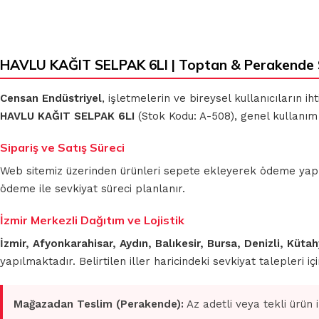
HAVLU KAĞIT SELPAK 6LI | Toptan & Perakende 
KLASIK BEZLER
MİKROFİBER
TEMİZLİK BEZLERİ
Censan Endüstriyel
, işletmelerin ve bireysel kullanıcıların 
HAVLU KAĞIT SELPAK 6LI
(Stok Kodu: A-508), genel kullanım 
MUHTELİF
TEMİZLİK BEZLERİ
MİKROFİBER OTO
Sipariş ve Satış Süreci
GRUBU
Web sitemiz üzerinden ürünleri sepete ekleyerek ödeme yapmada
ödeme ile sevkiyat süreci planlanır.
İzmir Merkezli Dağıtım ve Lojistik
İzmir, Afyonkarahisar, Aydın, Balıkesir, Bursa, Denizli, Küt
yapılmaktadır. Belirtilen iller haricindeki sevkiyat talepleri 
Mağazadan Teslim (Perakende):
Az adetli veya tekli ürün 