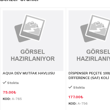
AQUA DEV MUTFAK HAVLUSU
DİSPENSER PEÇETE 100
DİFFERENCE (SAF) KOLİ
Stokta
Stokta
75.00
₺
177.00
₺
KOD:
A-765
KOD:
A-756