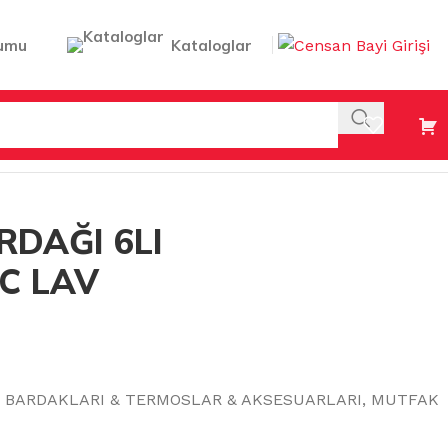
umu
Kataloglar
ZY 270 CC LAV (COZ427)
RDAĞI 6LI
CC LAV
E BARDAKLARI & TERMOSLAR & AKSESUARLARI
,
MUTFAK