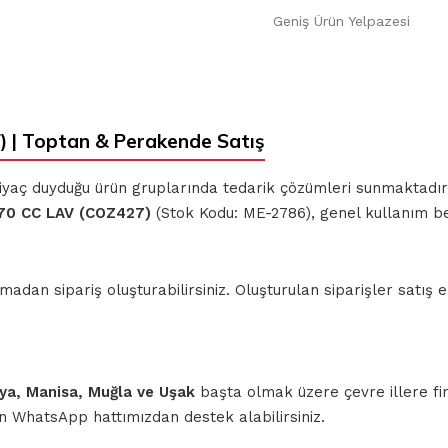
Geniş Ürün Yelpazesi
 | Toptan & Perakende Satış
ihtiyaç duyduğu ürün gruplarında tedarik çözümleri sunmaktadı
70 CC LAV (COZ427)
(Stok Kodu: ME-2786), genel kullanım be
n sipariş oluşturabilirsiniz. Oluşturulan siparişler satış ek
ahya, Manisa, Muğla ve Uşak
başta olmak üzere çevre illere fi
için WhatsApp hattımızdan destek alabilirsiniz.