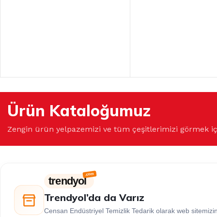
Ürün Kataloğumuz
Zengin ürün yelpazemizi ve tüm çeşitlerimizi görmek i
trendyol
Trendyol’da da Varız
Censan Endüstriyel Temizlik Tedarik olarak web sitemiz