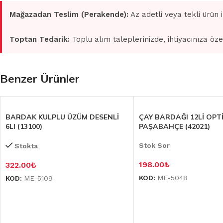
Mağazadan Teslim (Perakende):
Az adetli veya tekli ürün 
Toptan Tedarik:
Toplu alım taleplerinizde, ihtiyacınıza öze
Benzer Ürünler
BARDAK KULPLU ÜZÜM DESENLİ
ÇAY BARDAĞI 12Lİ OPTİ
6LI (13100)
PAŞABAHÇE (42021)
Stok Sor
Stokta
198.00
₺
322.00
₺
KOD:
ME-5048
KOD:
ME-5109