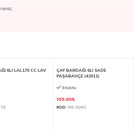
siniz.
ĞI 6LI LAL170 CC LAV
ÇAY BARDAĞI 6LI SADE
PAŞABAHÇE (42011)
Stokta
105.00
₺
078
KOD:
ME-5060