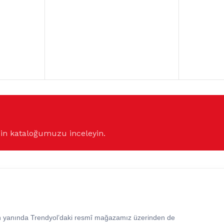
çin kataloğumuzu inceleyin.
in yanında Trendyol’daki resmî mağazamız üzerinden de