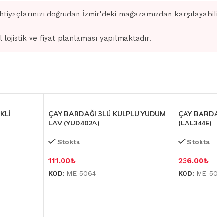
ihtiyaçlarınızı doğrudan İzmir'deki mağazamızdan karşılayabilir
l lojistik ve fiyat planlaması yapılmaktadır.
KLİ
ÇAY BARDAĞI 3LÜ KULPLU YUDUM
ÇAY BARDA
LAV (YUD402A)
(LAL344E)
Stokta
Stokta
111.00
₺
236.00
₺
KOD:
ME-5064
KOD:
ME-5