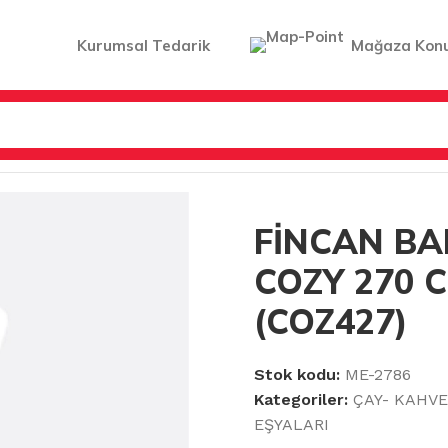
Kurumsal Tedarik
Mağaza Kon
 & TERMOSLAR & AKSESUARLARI
/
FİNCAN BARDAĞI 6LI CO
FİNCAN BA
COZY 270 
(COZ427)
Stok kodu:
ME-2786
Kategoriler:
ÇAY- KAHV
EŞYALARI