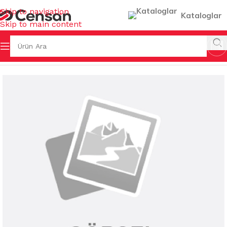
Skip to navigation
Kataloglar
Skip to main content
K EŞYALARI
/
SAKLAMA KUTULARI & BAKLİYAT KOVALARI