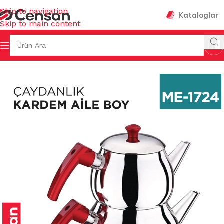
Skip to navigation
Kataloglar
Skip to main content
a Sayfa
/
MUTFAK EŞYALARI
/
ÇAYDANLIK & CEZVE & ISITICI