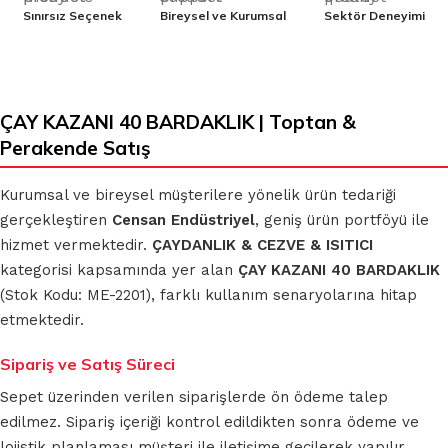
Sınırsız Seçenek
Bireysel ve Kurumsal
Sektör Deneyimi
ÇAY KAZANI 40 BARDAKLIK | Toptan &
Perakende Satış
Kurumsal ve bireysel müşterilere yönelik ürün tedariği
gerçekleştiren
Censan Endüstriyel
, geniş ürün portföyü ile
hizmet vermektedir.
ÇAYDANLIK & CEZVE & ISITICI
kategorisi kapsamında yer alan
ÇAY KAZANI 40 BARDAKLIK
(Stok Kodu: ME-2201), farklı kullanım senaryolarına hitap
etmektedir.
Sipariş ve Satış Süreci
Sepet üzerinden verilen siparişlerde ön ödeme talep
edilmez. Sipariş içeriği kontrol edildikten sonra ödeme ve
lojistik planlaması müşteri ile iletişime geçilerek yapılır.