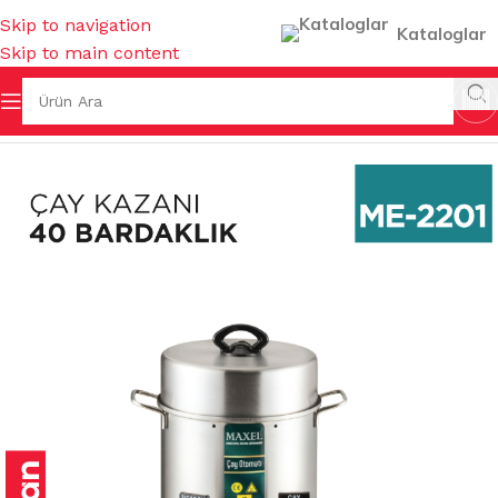
Skip to navigation
Kataloglar
Skip to main content
a Sayfa
/
MUTFAK EŞYALARI
/
ÇAYDANLIK & CEZVE & ISITICI