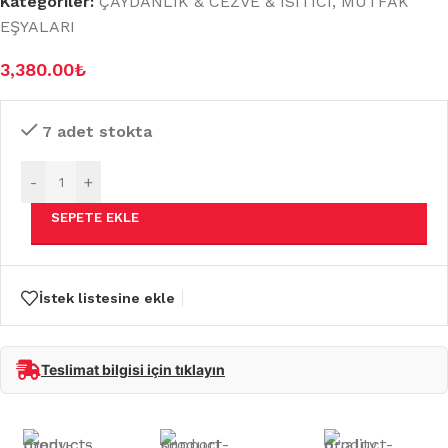
Kategoriler:
ÇAYDANLIK & CEZVE & ISITICI
,
MUTFAK
EŞYALARI
3,380.00
₺
7 adet stokta
-
+
SEPETE EKLE
İstek listesine ekle
Teslimat bilgisi için tıklayın