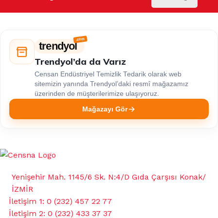
trendyol
Trendyol’da da Varız
Censan Endüstriyel Temizlik Tedarik olarak web
sitemizin yanında Trendyol’daki resmî mağazamız
üzerinden de müşterilerimize ulaşıyoruz.
Mağazayı Gör
Yenişehir Mah. 1145/6 Sk. N:4/D Gıda Çarşısı Konak/
İZMİR
İletişim 1: 0 (232) 457 22 77
İletişim 2: 0 (232) 433 37 37